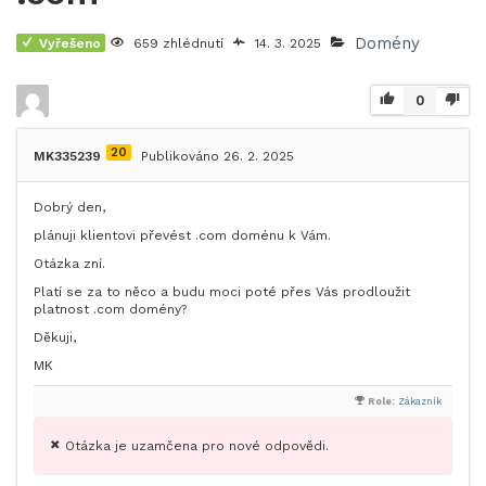
Domény
Vyřešeno
659 zhlédnutí
14. 3. 2025
0
20
MK335239
Publikováno 26. 2. 2025
Dobrý den,
plánuji klientovi převést .com doménu k Vám.
Otázka zní.
Platí se za to něco a budu moci poté přes Vás prodloužit
platnost .com domény?
Děkuji,
MK
Role:
Zákazník
Otázka je uzamčena pro nové odpovědi.