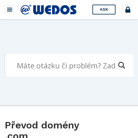
ASK
Převod domény
.com