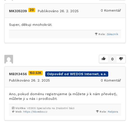
20
0
Komentář
MK335239
Publikováno 26. 2. 2025
Super, děkuji mnohokrát.
Role:
Zákazník
0
150.53K
MB313456
Odpověď od WEDOS Internet, a.s.
Publikováno 26. 2. 2025
0
Komentář
Ano, pokud doménu registrujeme (a můžete ji k nám převést),
můžete ji u nás i prodloužit.
Vizitka:
VEDOS Specialista na Znalostní bázi
Web:
https://kb.vedos.cz
Role:
Podpora