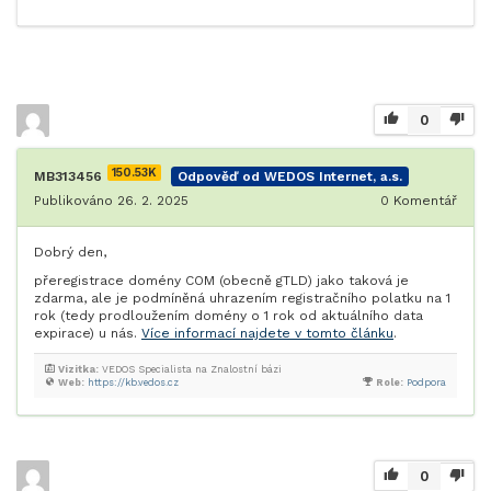
0
150.53K
MB313456
Odpověď od WEDOS Internet, a.s.
Publikováno 26. 2. 2025
0
Komentář
Dobrý den,
přeregistrace domény COM (obecně gTLD) jako taková je
zdarma, ale je podmíněná uhrazením registračního polatku na 1
rok (tedy prodloužením domény o 1 rok od aktuálního data
expirace) u nás.
Více informací najdete v tomto článku
.
Vizitka:
VEDOS Specialista na Znalostní bázi
Web:
https://kb.vedos.cz
Role:
Podpora
0