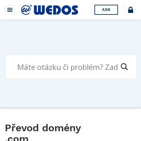
ASK
Převod domény
.com