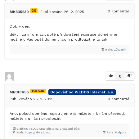
20
0
Komentář
MK335239
Publikováno 26. 2. 2025
Dobrý den,
děkuji za informaci, poté při dovršení expirace domény je
možné u Vás opět doménu .com prodloužit je to tak.
Role:
Zákazník
0
150.53K
MB313456
Odpověď od WEDOS Internet, a.s.
Publikováno 26. 2. 2025
0
Komentář
Ano, pokud doménu registrujeme (a můžete ji k nám převést),
můžete ji u nás i prodloužit.
Vizitka:
VEDOS Specialista na Znalostní bázi
Web:
https://kb.vedos.cz
Role:
Podpora