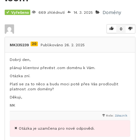
Domény
Vyřešeno
669 zhlédnutí
14. 3. 2025
0
20
MK335239
Publikováno 26. 2. 2025
Dobrý den,
plánuji klientovi převést .com doménu k Vám.
Otázka zní.
Platí se za to něco a budu moci poté přes Vás prodloužit
platnost .com domény?
Děkuji,
MK
Role:
Zákazník
Otázka je uzamčena pro nové odpovědi.