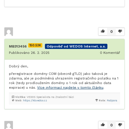
0
150.53K
MB313456
Odpověď od WEDOS Internet, a.s.
Publikováno 26. 2. 2025
0
Komentář
Dobrý den,
přeregistrace domény COM (obecně gTLD) jako taková je
zdarma, ale je podmíněná uhrazením registračního polatku na 1
rok (tedy prodloužením domény o 1 rok od aktuálního data
expirace) u nás.
Více informací najdete v tomto článku
.
Vizitka:
VEDOS Specialista na Znalostní bázi
Web:
https://kb.vedos.cz
Role:
Podpora
0