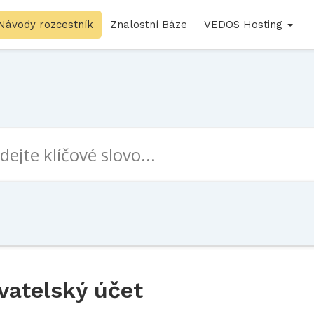
Návody rozcestník
Znalostní Báze
VEDOS Hosting
vatelský účet