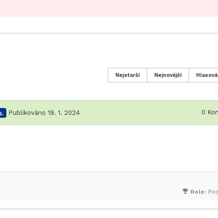
Nejstarší
Nejnovější
Hlasová
0
Kom
.
Publikováno 19. 1. 2024
Role:
Po