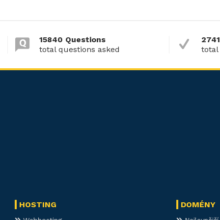
15840 Questions
2741
total questions asked
total
HOSTING
DOMÉNY