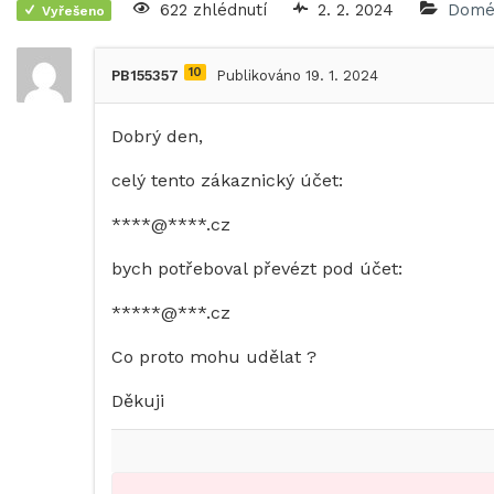
622 zhlédnutí
2. 2. 2024
Domé
Vyřešeno
10
PB155357
Publikováno 19. 1. 2024
Dobrý den,
celý tento zákaznický účet:
****@****.cz
bych potřeboval převézt pod účet:
*****@***.cz
Co proto mohu udělat ?
Děkuji