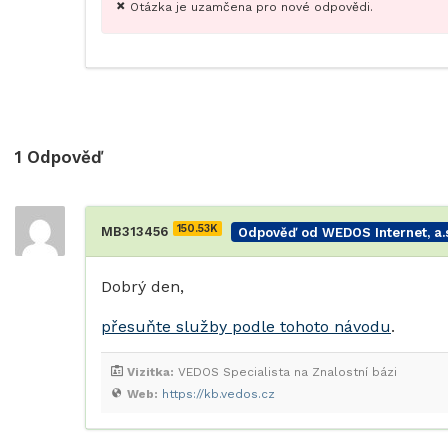
Otázka je uzamčena pro nové odpovědi.
1
Odpověď
150.53K
MB313456
Odpověď od WEDOS Internet, a.s
Dobrý den,
přesuňte služby podle tohoto návodu
.
Vizitka:
VEDOS Specialista na Znalostní bázi
Web:
https://kb.vedos.cz