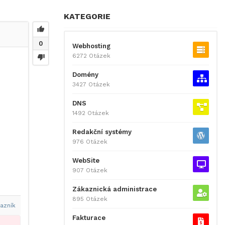
KATEGORIE
0
Webhosting
6272 Otázek
Domény
3427 Otázek
DNS
1492 Otázek
Redakční systémy
976 Otázek
WebSite
907 Otázek
Zákaznická administrace
895 Otázek
azník
Fakturace