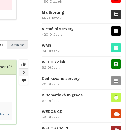
496 Otázek
Mailhosting
445 Otázek
Virtuální servery
420 Otázek
ní
Aktivity
WMS
94 Otázek
WEDOS disk
entář
92 Otázek
0
Dedikované servery
76 Otázek
Automatická migrace
67 Otázek
WEDOS CD
dpora
58 Otázek
WEDOS Cloud