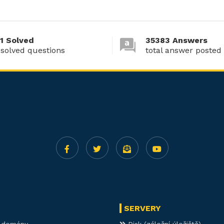
1 Solved
35383 Answers
 solved questions
total answer posted
SERVERY