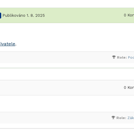
0
Kom
Publikováno 1. 8. 2025
ivatele
.
Role:
Po
0
Kom
Role:
Zák