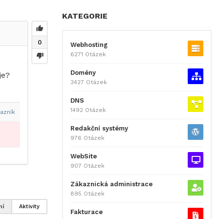
KATEGORIE
0
Webhosting
6271 Otázek
Domény
je?
3427 Otázek
DNS
1492 Otázek
azník
Redakční systémy
976 Otázek
WebSite
907 Otázek
Zákaznická administrace
895 Otázek
ní
Aktivity
Fakturace