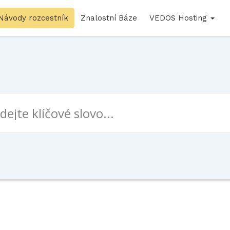
Návody rozcestník
Znalostní Báze
VEDOS Hosting