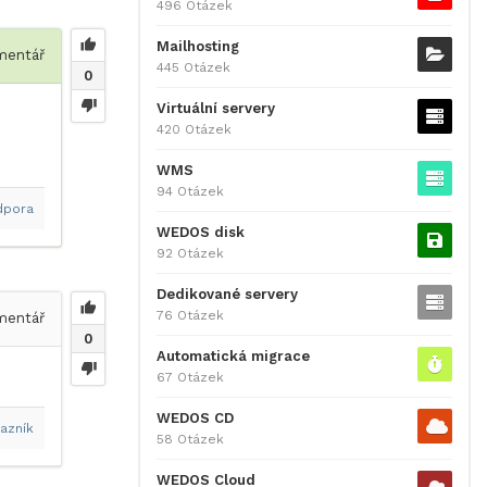
496 Otázek
Mailhosting
entář
445 Otázek
0
Virtuální servery
420 Otázek
WMS
94 Otázek
dpora
WEDOS disk
92 Otázek
Dedikované servery
76 Otázek
entář
0
Automatická migrace
67 Otázek
WEDOS CD
azník
58 Otázek
WEDOS Cloud