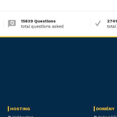
15839 Questions
2741
total questions asked
total
HOSTING
DOMÉNY