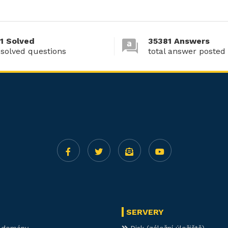
1 Solved
35381 Answers
 solved questions
total answer posted
SERVERY