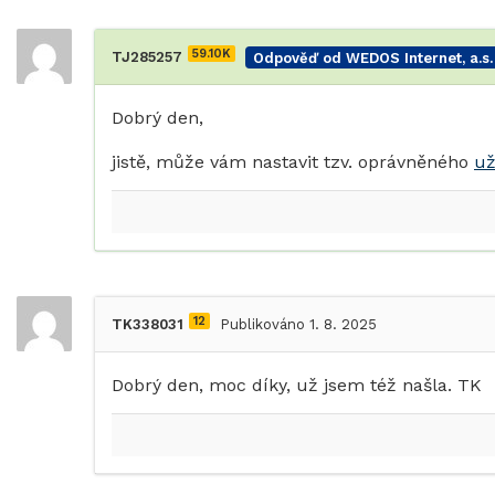
59.10K
TJ285257
Odpověď od WEDOS Internet, a.s.
Dobrý den,
jistě, může vám nastavit tzv. oprávněného
už
12
TK338031
Publikováno 1. 8. 2025
Dobrý den, moc díky, už jsem též našla. TK