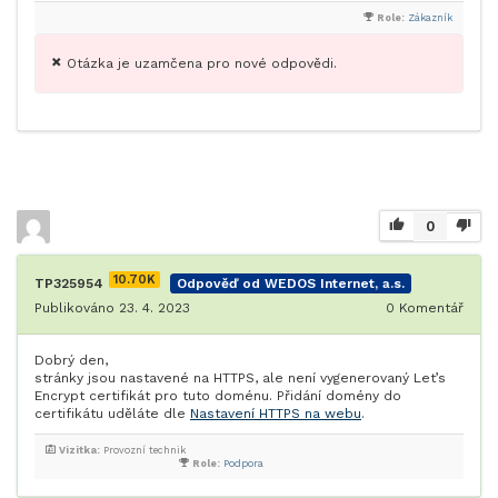
Role:
Zákazník
Otázka je uzamčena pro nové odpovědi.
0
10.70K
TP325954
Odpověď od WEDOS Internet, a.s.
Publikováno 23. 4. 2023
0
Komentář
Dobrý den,
stránky jsou nastavené na HTTPS, ale není vygenerovaný Let’s
Encrypt certifikát pro tuto doménu. Přidání domény do
certifikátu uděláte dle
Nastavení HTTPS na webu
.
Vizitka:
Provozní technik
Role:
Podpora