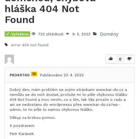
hláška 404 Not
Found
Domény
Vyřešeno
733 zhlédnutí
9. 5. 2023
error 404 not found
0
10
PK349740
Publikováno 23. 4. 2023
Dobrý den, mám problém se svými stránkami www.kar-do.cz a
nemůžu se do nich dostat, protože mi to píše chybovou hlášku
404 Not Found a moc nevím, co s tím, tak Vás prosím o radu a
ani se nedostanu do wordpressu přes www.kar-do.cz/wp-
admin, to mi píše tu samou chybovou hlášku.
Děkuji za brzkou pomoc.
S pozdravem
Petr Karásek