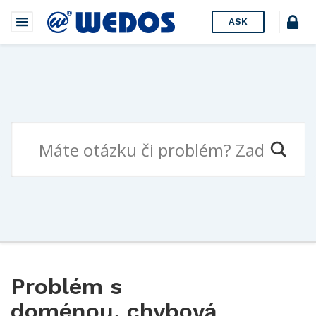
ASK
Problém s
doménou, chybová