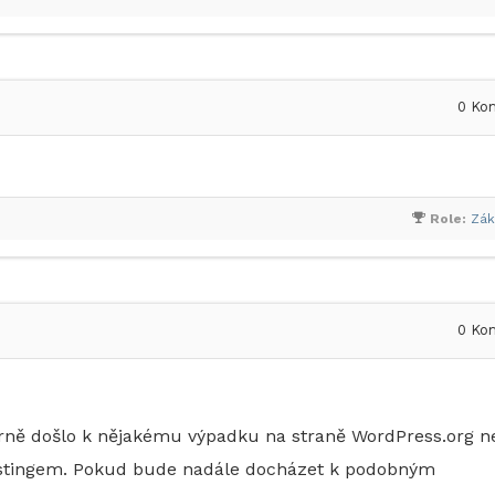
0
Kom
Role:
Zák
0
Kom
trně došlo k nějakému výpadku na straně WordPress.org n
ostingem. Pokud bude nadále docházet k podobným