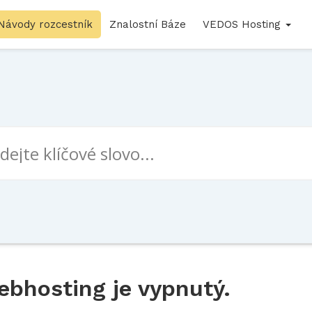
Návody rozcestník
Znalostní Báze
VEDOS Hosting
ebhosting je vypnutý.