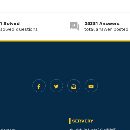
1 Solved
35381 Answers
 solved questions
total answer posted
SERVERY