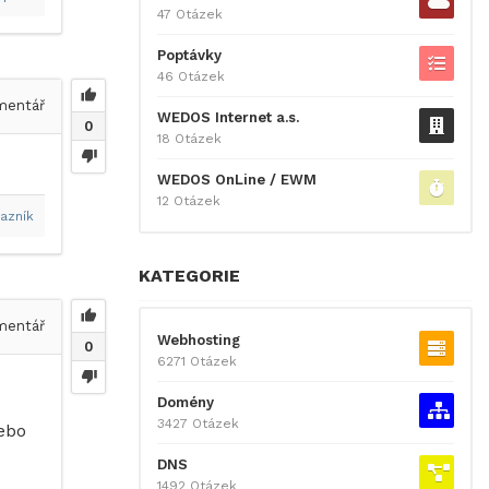
47 Otázek
Poptávky
46 Otázek
entář
WEDOS Internet a.s.
0
18 Otázek
WEDOS OnLine / EWM
12 Otázek
azník
KATEGORIE
entář
Webhosting
0
6271 Otázek
Domény
3427 Otázek
ebo
DNS
1492 Otázek