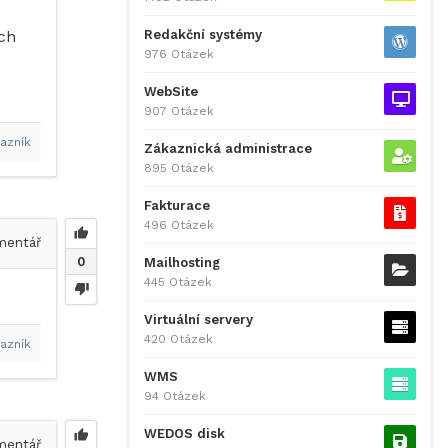
Redakční systémy
ých
976 Otázek
WebSite
907 Otázek
azník
Zákaznická administrace
895 Otázek
Fakturace
496 Otázek
entář
0
Mailhosting
445 Otázek
Virtuální servery
420 Otázek
azník
WMS
94 Otázek
WEDOS disk
entář