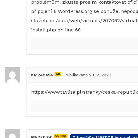
problémům, zkuste prosím kontaktovat ofici
připojení k WordPress.org se bohužel nepoda
služeb. in /data/web/virtuals/207062/virtu
install.php on line 68
68
KM249454
Publikováno 23. 2. 2022
https://www.tavlisa.pl/stranky/ceska-republi
55.38K
MV270050
Odpověď od WEDOS Internet, a.s