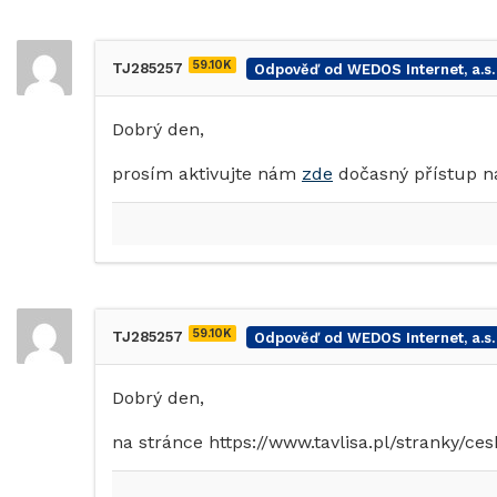
59.10K
TJ285257
Odpověď od WEDOS Internet, a.s.
Dobrý den,
prosím aktivujte nám
zde
dočasný přístup na
59.10K
TJ285257
Odpověď od WEDOS Internet, a.s.
Dobrý den,
na stránce https://www.tavlisa.pl/stranky/c