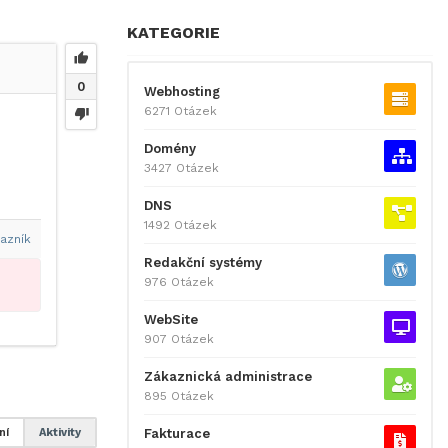
KATEGORIE
0
Webhosting
6271 Otázek
Domény
3427 Otázek
DNS
1492 Otázek
azník
Redakční systémy
976 Otázek
WebSite
907 Otázek
Zákaznická administrace
895 Otázek
Fakturace
ní
Aktivity