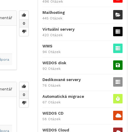
496 Otázek
Mailhosting
entář
445 Otázek
0
Virtuální servery
420 Otázek
WMS
94 Otázek
dpora
WEDOS disk
92 Otázek
Dedikované servery
76 Otázek
entář
0
Automatická migrace
67 Otázek
WEDOS CD
58 Otázek
WEDOS Cloud
dpora