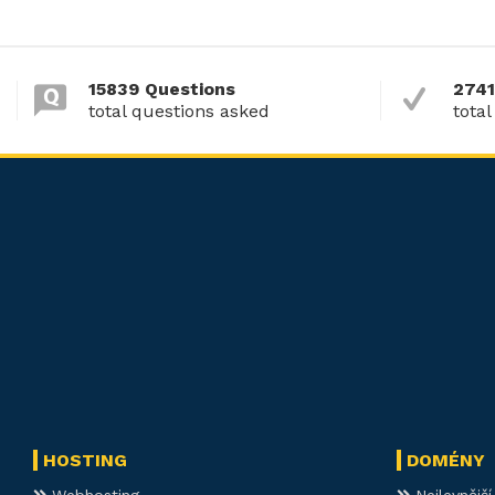
15839 Questions
2741
total questions asked
total
HOSTING
DOMÉNY