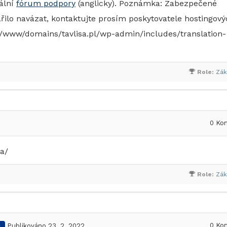
ální
fórum podpory
(anglicky). Poznámka: Zabezpečené
řilo navázat, kontaktujte prosím poskytovatele hostingov
al/www/domains/tavlisa.pl/wp-admin/includes/translation-
Role:
Zák
0
Kom
ka/
Role:
Zák
0
Kom
.
Publikováno 23. 2. 2022