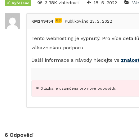
3.38K zhlédnutí
18. 5. 2022
We
Vyřešeno
68
KM249454
Publikováno 23. 2. 2022
Tento webhosting je vypnutý. Pro více detail
zákaznickou podporu.
Další informace a návody hledejte ve
znalos
Otázka je uzamčena pro nové odpovědi.
6
Odpověď