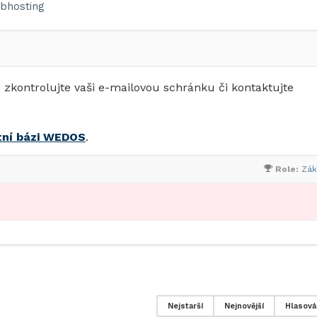
bhosting
ů zkontrolujte vaši e-mailovou schránku či kontaktujte
tní bázi WEDOS
.
Role:
Zák
Nejstarší
Nejnovější
Hlasová