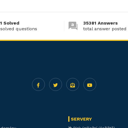
1 Solved
35381 Answers
 solved questions
total answer posted
SERVERY