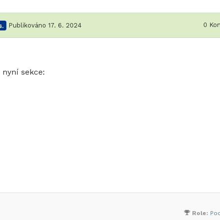
0
Kom
.
Publikováno 17. 6. 2024
 nyní sekce:
Role:
Po