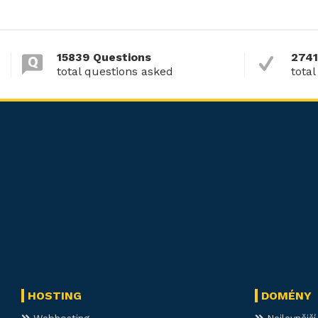
15839 Questions
2741
total questions asked
total
HOSTING
DOMÉNY