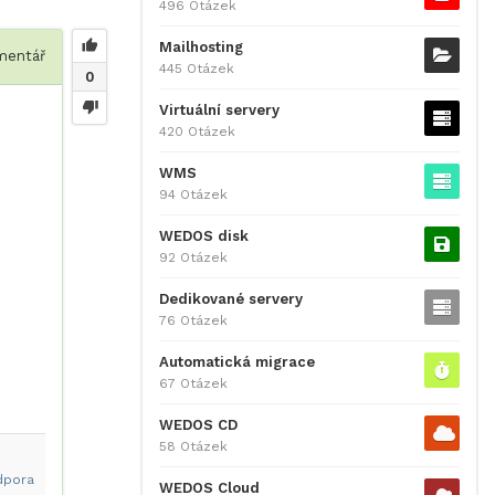
496 Otázek
Mailhosting
entář
445 Otázek
0
Virtuální servery
420 Otázek
WMS
94 Otázek
WEDOS disk
92 Otázek
Dedikované servery
76 Otázek
Automatická migrace
67 Otázek
WEDOS CD
58 Otázek
dpora
WEDOS Cloud