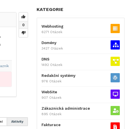
KATEGORIE
0
Webhosting
6271 Otázek
,
Domény
m
3427 Otázek
DNS
1492 Otázek
azník
Redakční systémy
976 Otázek
WebSite
907 Otázek
Zákaznická administrace
895 Otázek
ní
Aktivity
Fakturace