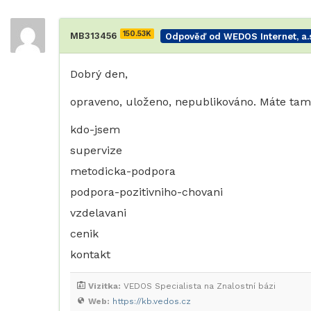
150.53K
MB313456
Odpověď od WEDOS Internet, a.s
Dobrý den,
opraveno, uloženo, nepublikováno. Máte tam
kdo-jsem
supervize
metodicka-podpora
podpora-pozitivniho-chovani
vzdelavani
cenik
kontakt
Vizitka:
VEDOS Specialista na Znalostní bázi
Web:
https://kb.vedos.cz