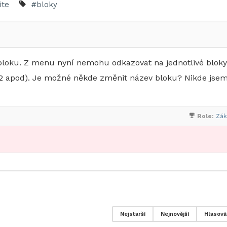
ite
#bloky
 bloku. Z menu nyní nemohu odkazovat na jednotlivé bloky
či 22 apod). Je možné někde změnit název bloku? Nikde jse
Role:
Zák
Nejstarší
Nejnovější
Hlasová