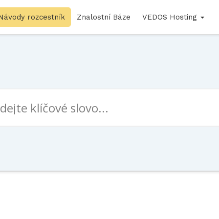
Návody rozcestník
Znalostní Báze
VEDOS Hosting