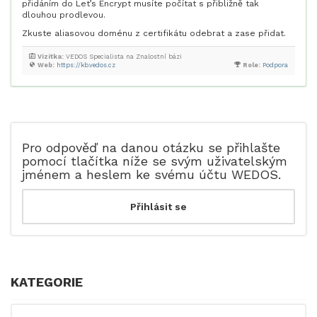
přidáním do Let’s Encrypt musíte počítat s přibližně tak
dlouhou prodlevou.
Zkuste aliasovou doménu z certifikátu odebrat a zase přidat.
Vizitka:
VEDOS Specialista na Znalostní bázi
Web:
https://kb.vedos.cz
Role:
Podpora
Pro odpověď na danou otázku se přihlašte
pomocí tlačítka níže se svým uživatelským
jménem a heslem ke svému účtu WEDOS.
KATEGORIE