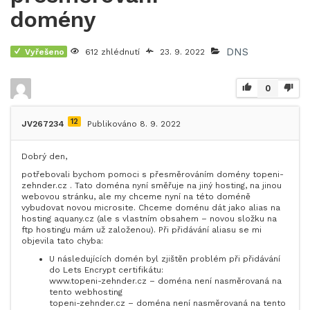
domény
DNS
Vyřešeno
612 zhlédnutí
23. 9. 2022
0
12
JV267234
Publikováno 8. 9. 2022
Dobrý den,
potřebovali bychom pomoci s přesměrováním domény topeni-
zehnder.cz . Tato doména nyní směřuje na jiný hosting, na jinou
webovou stránku, ale my chceme nyní na této doméně
vybudovat novou microsite. Chceme doménu dát jako alias na
hosting aquany.cz (ale s vlastním obsahem – novou složku na
ftp hostingu mám už založenou). Při přidávání aliasu se mi
objevila tato chyba:
U následujících domén byl zjištěn problém při přidávání
do Lets Encrypt certifikátu:
www.topeni-zehnder.cz – doména není nasměrovaná na
tento webhosting
topeni-zehnder.cz – doména není nasměrovaná na tento