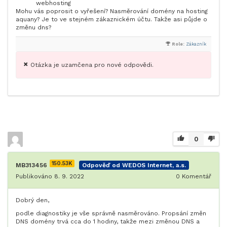
webhosting
Mohu vás poprosit o vyřešení? Nasměrování domény na hosting
aquany? Je to ve stejném zákaznickém účtu. Takže asi půjde o
změnu dns?
Role:
Zákazník
Otázka je uzamčena pro nové odpovědi.
0
150.53K
MB313456
Odpověď od WEDOS Internet, a.s.
Publikováno 8. 9. 2022
0
Komentář
Dobrý den,
podle diagnostiky je vše správně nasměrováno. Propsání změn
DNS domény trvá cca do 1 hodiny, takže mezi změnou DNS a