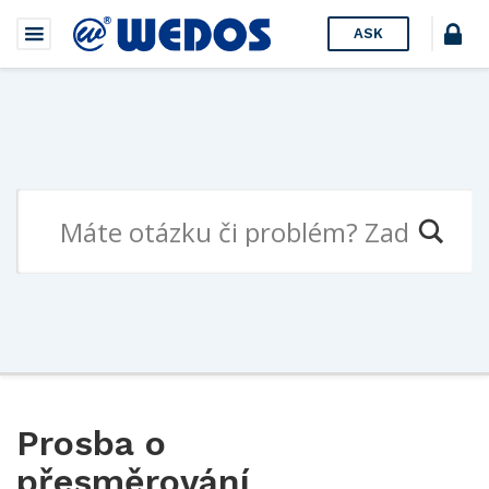
ASK
Prosba o
přesměrování