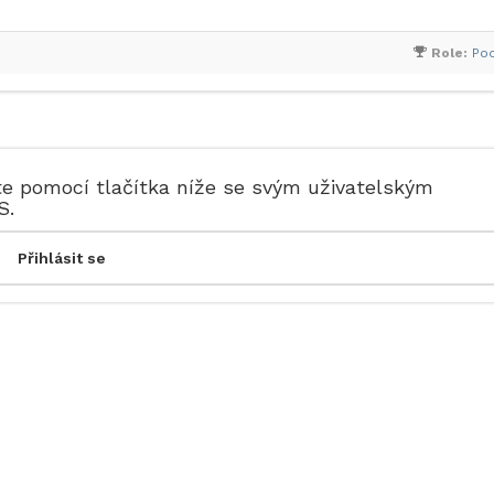
Role:
Po
te pomocí tlačítka níže se svým uživatelským
S.