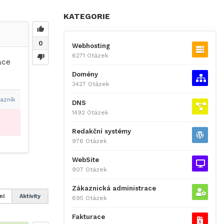
KATEGORIE
0
Webhosting
6271 Otázek
ace
Domény
3427 Otázek
azník
DNS
1492 Otázek
Redakční systémy
976 Otázek
WebSite
907 Otázek
Zákaznická administrace
ní
Aktivity
895 Otázek
Fakturace