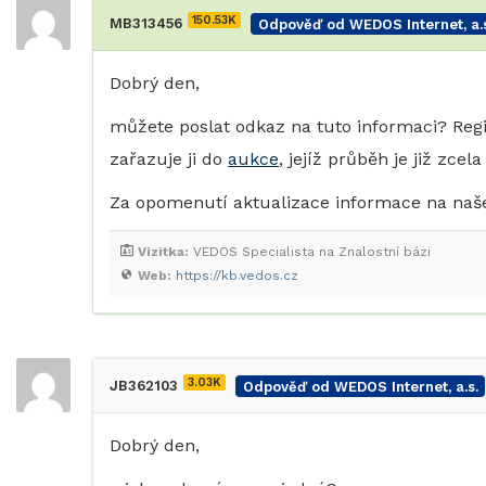
150.53K
MB313456
Odpověď od WEDOS Internet, a.s
Dobrý den,
můžete poslat odkaz na tuto informaci? Reg
zařazuje ji do
aukce
, jejíž průběh je již zcel
Za opomenutí aktualizace informace na n
Vizitka:
VEDOS Specialista na Znalostní bázi
Web:
https://kb.vedos.cz
3.03K
JB362103
Odpověď od WEDOS Internet, a.s.
Dobrý den,