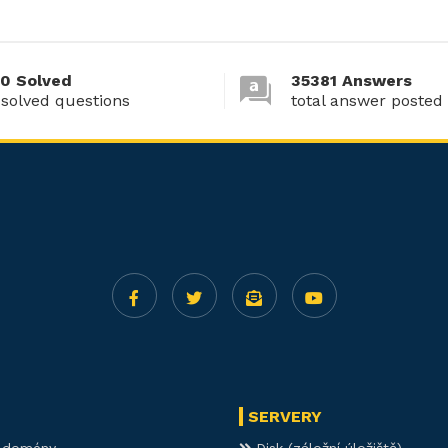
0 Solved
35381 Answers
 solved questions
total answer posted
SERVERY