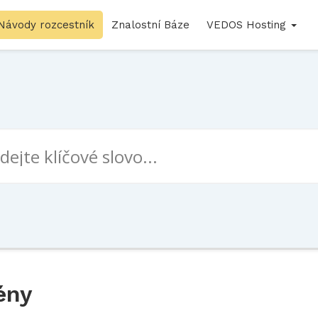
Návody rozcestník
Znalostní Báze
VEDOS Hosting
ény