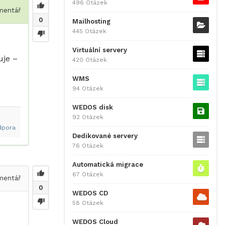
496 Otázek
entář
0
Mailhosting
445 Otázek
Virtuální servery
uje –
420 Otázek
WMS
94 Otázek
WEDOS disk
92 Otázek
dpora
Dedikované servery
76 Otázek
Automatická migrace
67 Otázek
entář
0
WEDOS CD
58 Otázek
WEDOS Cloud