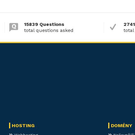
15839 Questions
2741
total questions asked
total
HOSTING
DOMÉNY