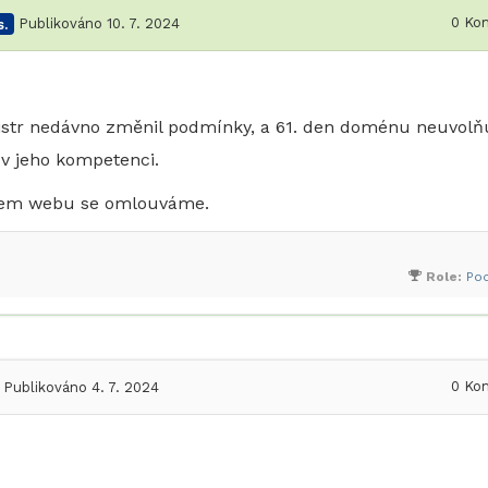
0
Kom
.
Publikováno 10. 7. 2024
istr nedávno změnil podmínky, a 61. den doménu neuvolň
a v jeho kompetenci.
ašem webu se omlouváme.
Role:
Po
0
Kom
Publikováno 4. 7. 2024