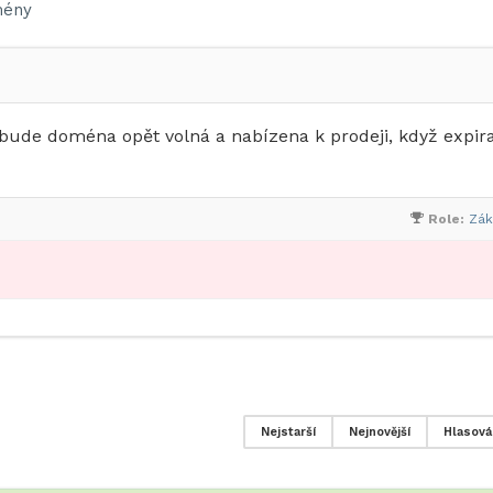
ény
 bude doména opět volná a nabízena k prodeji, když expir
Role:
Zák
Nejstarší
Nejnovější
Hlasová