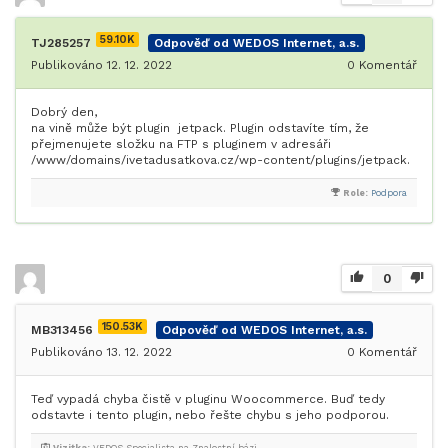
59.10K
TJ285257
Odpověď od WEDOS Internet, a.s.
Publikováno 12. 12. 2022
0
Komentář
Dobrý den,
na vině může být plugin jetpack. Plugin odstavíte tím, že
přejmenujete složku na FTP s pluginem v adresáři
/www/domains/ivetadusatkova.cz/wp-content/plugins/jetpack.
Role:
Podpora
0
150.53K
MB313456
Odpověď od WEDOS Internet, a.s.
Publikováno 13. 12. 2022
0
Komentář
Teď vypadá chyba čistě v pluginu Woocommerce. Buď tedy
odstavte i tento plugin, nebo řešte chybu s jeho podporou.