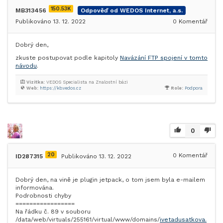
150.53K
MB313456
Odpověď od WEDOS Internet, a.s.
Publikováno 13. 12. 2022
0
Komentář
Dobrý den,
zkuste postupovat podle kapitoly
Navázání FTP spojení v tomto
návodu
.
Vizitka:
VEDOS Specialista na Znalostní bázi
Web:
https://kb.vedos.cz
Role:
Podpora
0
20
0
Komentář
ID287315
Publikováno 13. 12. 2022
Dobrý den, na vině je plugin jetpack, o tom jsem byla e-mailem
informována.
Podrobnosti chyby
=================
Na řádku č. 89 v souboru
/data/web/virtuals/255161/virtual/www/domains/
ivetadusatkova.