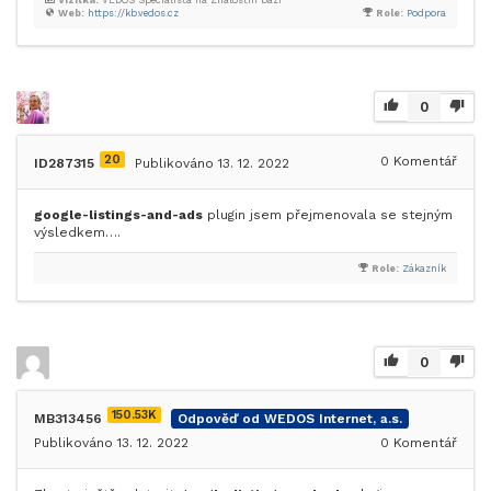
Vizitka:
VEDOS Specialista na Znalostní bázi
Web:
https://kb.vedos.cz
Role:
Podpora
0
20
0
Komentář
ID287315
Publikováno 13. 12. 2022
google-listings-and-ads
plugin jsem přejmenovala se stejným
výsledkem….
Role:
Zákazník
0
150.53K
MB313456
Odpověď od WEDOS Internet, a.s.
Publikováno 13. 12. 2022
0
Komentář