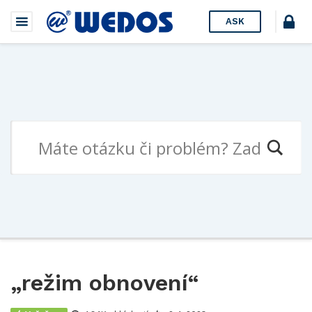
ASK
„režim obnovení“