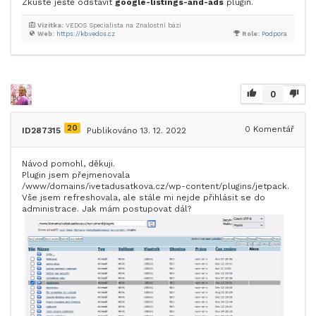
Zkuste ještě odstavit
google-listings-and-ads
plugin.
Vizitka:
VEDOS Specialista na Znalostní bázi
Web:
https://kb.vedos.cz
Role:
Podpora
0
20
0
Komentář
ID287315
Publikováno 13. 12. 2022
Návod pomohl, děkuji.
Plugin jsem přejmenovala
/www/domains/ivetadusatkova.cz/wp-content/plugins/jetpack.
Vše jsem refreshovala, ale stále mi nejde přihlásit se do
administrace. Jak mám postupovat dál?