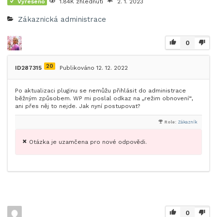
Vyřešeno
1.84K zhlédnutí
2. 1. 2023
Zákaznická administrace
0
20
ID287315
Publikováno 12. 12. 2022
Po aktualizaci pluginu se nemůžu přihlásit do administrace
běžným způsobem. WP mi poslal odkaz na „režim obnovení“,
ani přes něj to nejde. Jak nyní postupovat?
Role:
Zákazník
Otázka je uzamčena pro nové odpovědi.
0