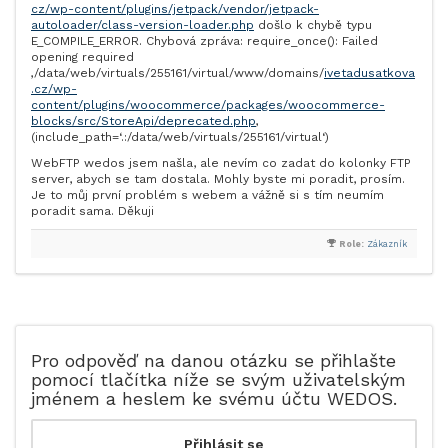
cz/wp-content/plugins/jetpack/vendor/jetpack-
autoloader/class-version-loader.php
došlo k chybě typu
E_COMPILE_ERROR. Chybová zpráva: require_once(): Failed
opening required
‚/data/web/virtuals/255161/virtual/www/domains/
ivetadusatkova
.cz/wp-
content/plugins/woocommerce/packages/woocommerce-
blocks/src/StoreApi/deprecated.php
‚
(include_path=‘.:/data/web/virtuals/255161/virtual‘)
WebFTP wedos jsem našla, ale nevím co zadat do kolonky FTP
server, abych se tam dostala. Mohly byste mi poradit, prosím.
Je to můj první problém s webem a vážně si s tím neumím
poradit sama. Děkuji
Role:
Zákazník
Pro odpověď na danou otázku se přihlašte
pomocí tlačítka níže se svým uživatelským
jménem a heslem ke svému účtu WEDOS.