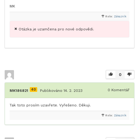
MK
Role:
Zákazník
Otázka je uzamčena pro nové odpovědi.
0
40
0
Komentář
MK186821
Publikováno 14. 2. 2023
Tak toto prosím uzavřete. Vyřešeno. Děkuji.
Role:
Zákazník