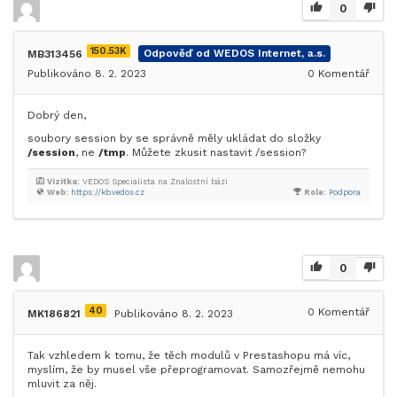
0
150.53K
MB313456
Odpověď od WEDOS Internet, a.s.
Publikováno 8. 2. 2023
0
Komentář
Dobrý den,
soubory session by se správně měly ukládat do složky
/session
, ne
/tmp
. Můžete zkusit nastavit /session?
Vizitka:
VEDOS Specialista na Znalostní bázi
Web:
https://kb.vedos.cz
Role:
Podpora
0
40
0
Komentář
MK186821
Publikováno 8. 2. 2023
Tak vzhledem k tomu, že těch modulů v Prestashopu má víc,
myslím, že by musel vše přeprogramovat. Samozřejmě nemohu
mluvit za něj.