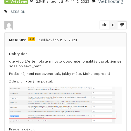
Webhosting
Vyřešeno
2.54K zhlédnutí
14. 2. 2023
SESSION
0
40
MK186821
Publikováno 8. 2. 2023
Dobrý den,
dle vývojáře template mi bylo doporučeno nahlásit problém se
session.save_path.
Podle něj není nastaveno tak, jakby mělo. Mohu poprosit?
Zde pic., který mi poslal:
Předem děkuji,