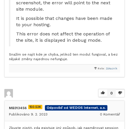
screenshot, the error will point to the next
site module.
It is possible that changes have been made
to your hosting.
This error does not affect the operation of
the site, it is displayed in debug mode.
Snažím se najít kde je chyba, jelikož ten modul fungoval, a bez
nějaké změny najednou nefunguje.
Role:
Zákazník
0
150.53K
MB313456
Odpověď od WEDOS Internet, a.s.
Publikováno 9. 2. 2023
0
Komentář
Zkuste zjistit, zda existuje jiný způsob, jak nasměrovat session