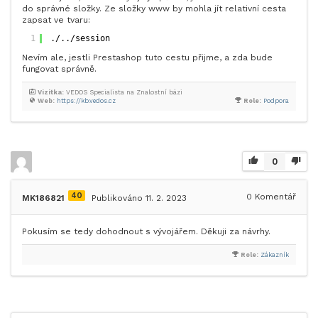
do správné složky. Ze složky www by mohla jít relativní cesta
zapsat ve tvaru:
1
./../session
Nevím ale, jestli Prestashop tuto cestu přijme, a zda bude
fungovat správně.
Vizitka:
VEDOS Specialista na Znalostní bázi
Web:
https://kb.vedos.cz
Role:
Podpora
0
40
0
Komentář
MK186821
Publikováno 11. 2. 2023
Pokusím se tedy dohodnout s vývojářem. Děkuji za návrhy.
Role:
Zákazník