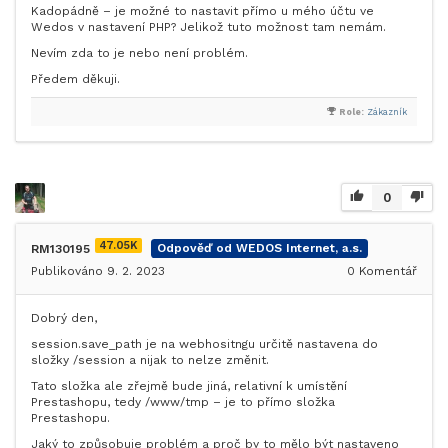
Kadopádně – je možné to nastavit přímo u mého účtu ve
Wedos v nastavení PHP? Jelikož tuto možnost tam nemám.
Nevím zda to je nebo není problém.
Předem děkuji.
Role:
Zákazník
0
47.05K
RM130195
Odpověď od WEDOS Internet, a.s.
Publikováno 9. 2. 2023
0
Komentář
Dobrý den,
session.save_path je na webhositngu určitě nastavena do
složky /session a nijak to nelze změnit.
Tato složka ale zřejmě bude jiná, relativní k umístění
Prestashopu, tedy /www/tmp – je to přímo složka
Prestashopu.
Jaký to způsobuje problém a proč by to mělo být nastaveno