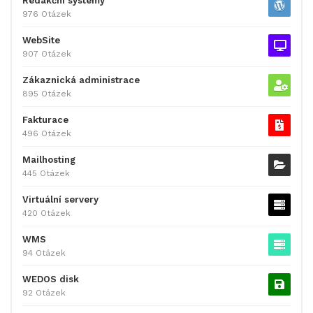
Redakční systémy
976 Otázek
WebSite
907 Otázek
Zákaznická administrace
895 Otázek
Fakturace
496 Otázek
Mailhosting
445 Otázek
Virtuální servery
420 Otázek
WMS
94 Otázek
WEDOS disk
92 Otázek