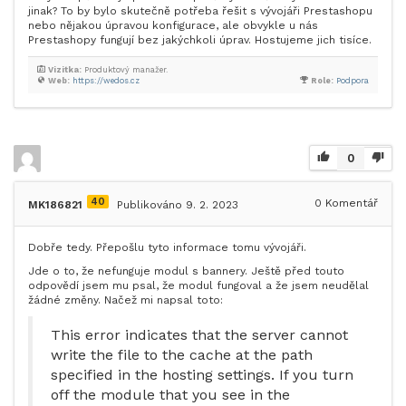
jinak? To by bylo skutečně potřeba řešit s vývojáři Prestashopu
nebo nějakou úpravou konfigurace, ale obvykle u nás
Prestashopy fungují bez jakýchkoli úprav. Hostujeme jich tisíce.
Vizitka:
Produktový manažer.
Web:
https://wedos.cz
Role:
Podpora
0
40
0
Komentář
MK186821
Publikováno 9. 2. 2023
Dobře tedy. Přepošlu tyto informace tomu vývojáři.
Jde o to, že nefunguje modul s bannery. Ještě před touto
odpovědí jsem mu psal, že modul fungoval a že jsem neudělal
žádné změny. Načež mi napsal toto:
This error indicates that the server cannot
write the file to the cache at the path
specified in the hosting settings. If you turn
off the module that you see in the