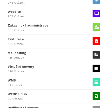
976 Otázek
WebSite
907 Otázek
Zákaznická administrace
895 Otázek
Fakturace
496 Otázek
Mailhosting
445 Otázek
Virtuální servery
420 Otázek
WMS
94 Otázek
WEDOS disk
92 Otázek
Dedikované servery