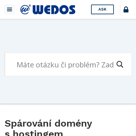
ASK
Spárování domény
s hostingem