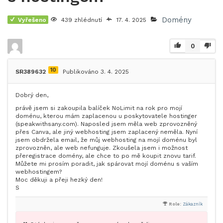
Domény
Vyřešeno
439 zhlédnutí
17. 4. 2025
0
10
SR389632
Publikováno 3. 4. 2025
Dobrý den,
právě jsem si zakoupila balíček NoLimit na rok pro mojí
doménu, kterou mám zaplacenou u poskytovatele hostinger
(speakwithsany.com). Naposled jsem měla web zprovozněný
přes Canva, ale jiný webhosting jsem zaplacený neměla. Nyní
jsem obdržela email, že můj webhosting na mojí doménu byl
zprovozněn, ale web nefunguje. Zkoušela jsem i možnost
přeregistrace domény, ale chce to po mě koupit znovu tarif.
Můžete mi prosím poradit, jak spárovat mojí doménu s vaším
webhostingem?
Moc děkuji a přeji hezký den!
S
Role:
Zákazník