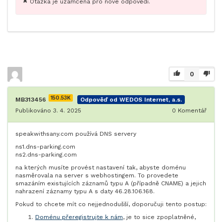
Otázka je uzamčena pro nové odpovědi.
0
150.53K
MB313456
Odpověď od WEDOS Internet, a.s.
Publikováno 3. 4. 2025
0
Komentář
speakwithsany.com používá DNS servery
ns1.dns-parking.com
ns2.dns-parking.com
na kterých musíte provést nastavení tak, abyste doménu
nasměrovala na server s webhostingem. To provedete
smazáním existujících záznamů typu A (případně CNAME) a jejich
nahrazení záznamy typu A s daty 46.28.106.168.
Pokud to chcete mít co nejjednodušší, doporučuji tento postup:
Doménu přeregistrujte k nám
, je to sice zpoplatněné,