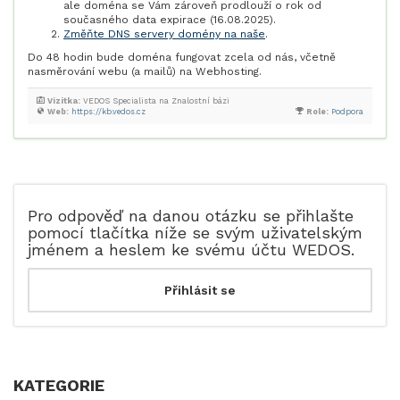
ale doména se Vám zároveň prodlouží o rok od
současného data expirace (16.08.2025).
Změňte DNS servery domény na naše
.
Do 48 hodin bude doména fungovat zcela od nás, včetně
nasměrování webu (a mailů) na Webhosting.
Vizitka:
VEDOS Specialista na Znalostní bázi
Web:
https://kb.vedos.cz
Role:
Podpora
Pro odpověď na danou otázku se přihlašte
pomocí tlačítka níže se svým uživatelským
jménem a heslem ke svému účtu WEDOS.
KATEGORIE