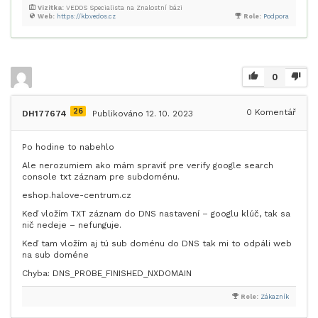
Vizitka:
VEDOS Specialista na Znalostní bázi
Web:
https://kb.vedos.cz
Role:
Podpora
0
26
0
Komentář
DH177674
Publikováno 12. 10. 2023
Po hodine to nabehlo
Ale nerozumiem ako mám spraviť pre verify google search
console txt záznam pre subdoménu.
eshop.halove-centrum.cz
Keď vložím TXT záznam do DNS nastavení – googlu klúč, tak sa
nič nedeje – nefunguje.
Keď tam vložím aj tú sub doménu do DNS tak mi to odpáli web
na sub doméne
Chyba: DNS_PROBE_FINISHED_NXDOMAIN
Role:
Zákazník