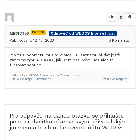
0
150.53K
MB313456
Odpověď od WEDOS Internet, a.s.
Publikováno 12. 10. 2023
0
Komentář
Pro tu subdoménu musíte kromě TXT záznamu přidat ještě
záznamy typu A a AAAA, jak jsem psal výše. Bez nich to
fungovat nebude.
Vizitka:
VEDOS Specialista na Znalostní bázi
Web:
https://kb.vedos.cz
Role:
Podpora
Pro odpověď na danou otázku se přihlašte
pomocí tlačítka níže se svým uživatelským
jménem a heslem ke svému účtu WEDOS.