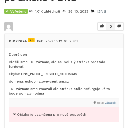
DNS
Vyřešeno
1.01K zhlédnutí
26. 10. 2023
0
26
DH177674
Publikováno 12. 10. 2023
Dobrý den
Vložili sme TXT záznam, ale asi bol zlý stránka prestala
fungovať.
Chyba: DNS_PROBE_FINISHED_NXDOMAIN
domena: eshop.halove-centrum.cz
TXT záznam sme zmazali ale stránka stále nefunguje už to
bude pomaly hodina
Role:
Zákazník
Otázka je uzamčena pro nové odpovědi.