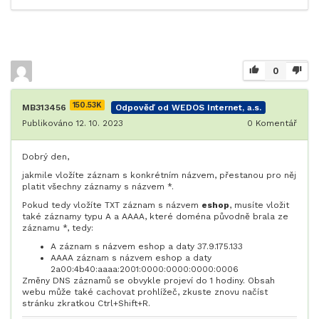
0
150.53K
MB313456
Odpověď od WEDOS Internet, a.s.
Publikováno 12. 10. 2023
0
Komentář
Dobrý den,
jakmile vložíte záznam s konkrétním názvem, přestanou pro něj
platit všechny záznamy s názvem *.
Pokud tedy vložíte TXT záznam s názvem
eshop
, musíte vložit
také záznamy typu A a AAAA, které doména původně brala ze
záznamu *, tedy:
A záznam s názvem eshop a daty 37.9.175.133
AAAA záznam s názvem eshop a daty
2a00:4b40:aaaa:2001:0000:0000:0000:0006
Změny DNS záznamů se obvykle projeví do 1 hodiny. Obsah
webu může také cachovat prohlížeč, zkuste znovu načíst
stránku zkratkou Ctrl+Shift+R.