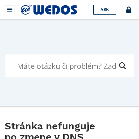
ASK
Stránka nefunguje
po zmene v DNS