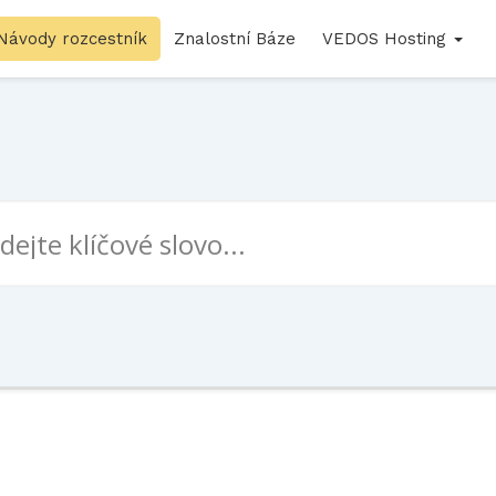
Návody rozcestník
Znalostní Báze
VEDOS Hosting