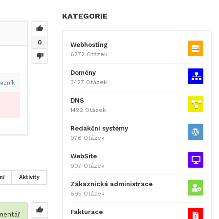
KATEGORIE
0
Webhosting
6272 Otázek
Domény
3427 Otázek
azník
DNS
1492 Otázek
Redakční systémy
976 Otázek
WebSite
907 Otázek
ní
Aktivity
Zákaznická administrace
895 Otázek
Fakturace
entář