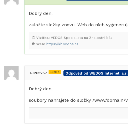
Dobrý den,
založte složky znovu. Web do nich vygeneruj
Vizitka:
VEDOS Specialista na Znalostní bázi
Web:
https://kb.vedos.cz
59.10K
TJ285257
Odpověď od WEDOS Internet, a.s.
Dobrý den,
soubory nahrajete do složky /www/domain/v