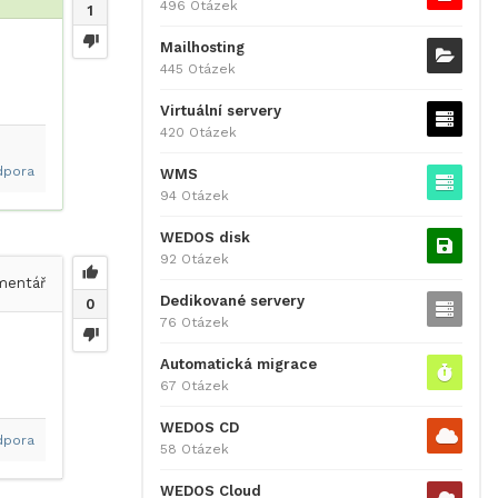
496 Otázek
1
Mailhosting
445 Otázek
Virtuální servery
420 Otázek
dpora
WMS
94 Otázek
WEDOS disk
92 Otázek
entář
Dedikované servery
0
76 Otázek
Automatická migrace
67 Otázek
WEDOS CD
dpora
58 Otázek
WEDOS Cloud