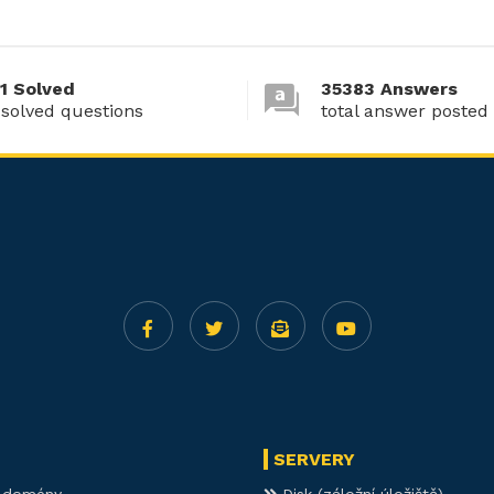
1 Solved
35383 Answers
 solved questions
total answer posted
SERVERY