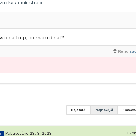
znická administrace
sion a tmp, co mam delat?
Role:
Zák
Nejstarší
Nejnovější
Hlasová
1
Kom
.
Publikováno 23. 3. 2023