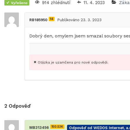
914 zhlédnutí
11. 4. 2023
Záka
Vyřešeno
14
RB185950
Publikováno 23. 3. 2023
Dobrý den, omylem jsem smazal soubory ses
Otázka je uzamčena pro nové odpovědi.
2
Odpověď
150.53K
MB313456
Odpověď od WEDOS Internet, a.s