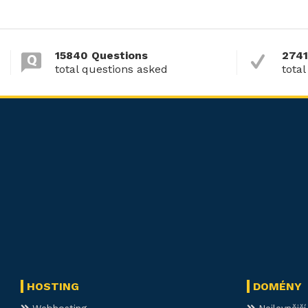
15840 Questions
2741
total questions asked
total
HOSTING
DOMÉNY