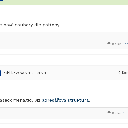
e nové soubory dle potřeby.
Role:
Po
0
Kom
Publikováno 23. 3. 2023
asedomena.tld, viz
adresářová struktura
.
Role:
Po