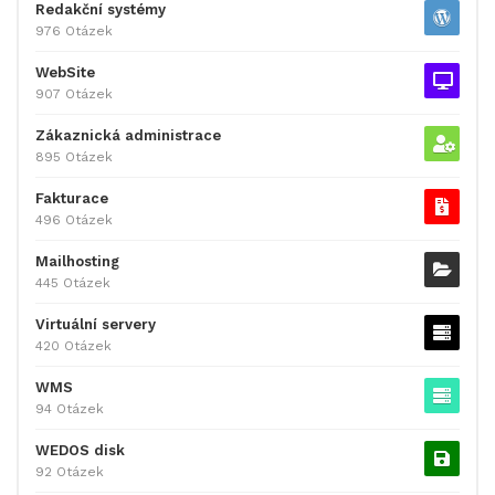
Redakční systémy
976 Otázek
WebSite
907 Otázek
Zákaznická administrace
895 Otázek
Fakturace
496 Otázek
Mailhosting
445 Otázek
Virtuální servery
420 Otázek
WMS
94 Otázek
WEDOS disk
92 Otázek