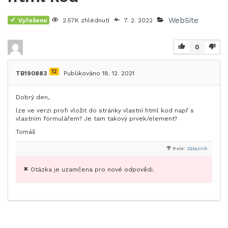
WebSite
Vyřešeno
2.57K zhlédnutí
7. 2. 2022
0
12
TB190883
Publikováno 18. 12. 2021
Dobrý den,
lze ve verzi profi vložit do stránky vlastní html kod např s
vlastním formulářem? Je tam takový prvek/element?
Tomáš
Role:
Zákazník
Otázka je uzamčena pro nové odpovědi.