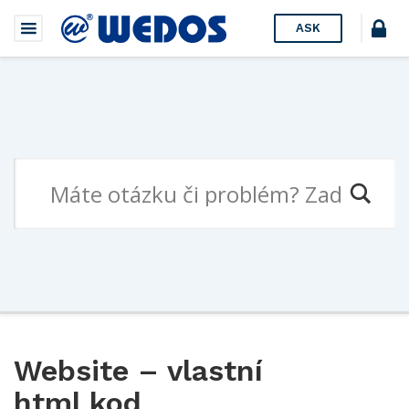
ASK
Website – vlastní
html kod