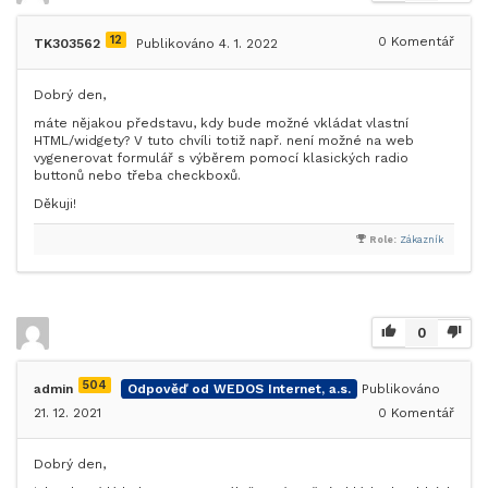
12
0
Komentář
TK303562
Publikováno 4. 1. 2022
Dobrý den,
máte nějakou představu, kdy bude možné vkládat vlastní
HTML/widgety? V tuto chvíli totiž např. není možné na web
vygenerovat formulář s výběrem pomocí klasických radio
buttonů nebo třeba checkboxů.
Děkuji!
Role:
Zákazník
0
504
admin
Odpověď od WEDOS Internet, a.s.
Publikováno
21. 12. 2021
0
Komentář
Dobrý den,