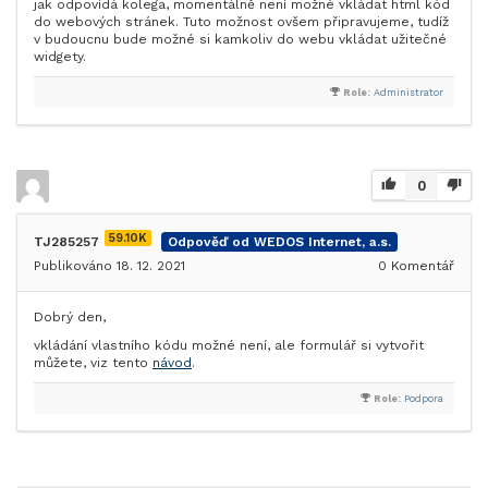
jak odpovídá kolega, momentálně není možné vkládat html kód
do webových stránek. Tuto možnost ovšem připravujeme, tudíž
v budoucnu bude možné si kamkoliv do webu vkládat užitečné
widgety.
Role:
Administrator
0
59.10K
TJ285257
Odpověď od WEDOS Internet, a.s.
Publikováno 18. 12. 2021
0
Komentář
Dobrý den,
vkládání vlastního kódu možné není, ale formulář si vytvořit
můžete, viz tento
návod
.
Role:
Podpora