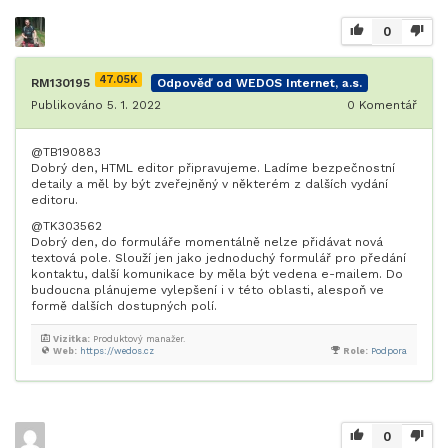
0
47.05K
RM130195
Odpověď od WEDOS Internet, a.s.
Publikováno 5. 1. 2022
0
Komentář
@TB190883
Dobrý den, HTML editor připravujeme. Ladíme bezpečnostní
detaily a měl by být zveřejněný v některém z dalších vydání
editoru.
@TK303562
Dobrý den, do formuláře momentálně nelze přidávat nová
textová pole. Slouží jen jako jednoduchý formulář pro předání
kontaktu, další komunikace by měla být vedena e-mailem. Do
budoucna plánujeme vylepšení i v této oblasti, alespoň ve
formě dalších dostupných polí.
Vizitka:
Produktový manažer.
Web:
https://wedos.cz
Role:
Podpora
0