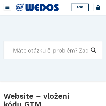
ASK
Website – vložení
kódu GTM