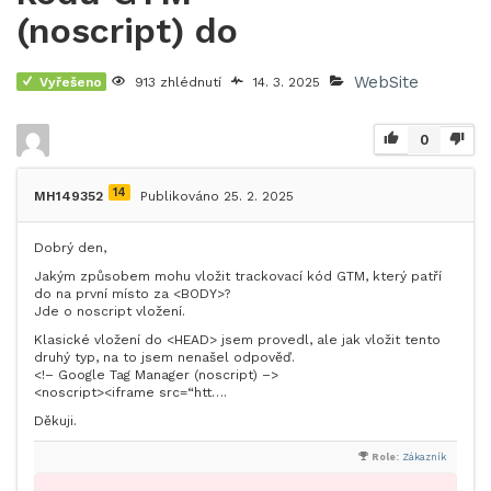
(noscript) do
WebSite
Vyřešeno
913 zhlédnutí
14. 3. 2025
0
14
MH149352
Publikováno 25. 2. 2025
Dobrý den,
Jakým způsobem mohu vložit trackovací kód GTM, který patří
do na první místo za <BODY>?
Jde o noscript vložení.
Klasické vložení do <HEAD> jsem provedl, ale jak vložit tento
druhý typ, na to jsem nenašel odpověď.
<!– Google Tag Manager (noscript) –>
<noscript><iframe src=“htt….
Děkuji.
Role:
Zákazník