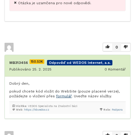
Otázka je uzamčena pro nové odpovědi.
0
150.53K
MB313456
Odpověď od WEDOS Internet, a.s.
Publikováno 25. 2. 2025
0
Komentář
Dobrý den,
pokud chcete kód vložit do WebSite (pouze placené verze),
požádejte o vložení přes
formulář
. Uveďte název služby.
Vizitka:
VEDOS Specialista na Znalostní bázi
Web:
https://kb.vedos.cz
Role:
Podpora