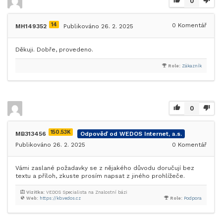
0
14
0
Komentář
MH149352
Publikováno 26. 2. 2025
Děkuji. Dobře, provedeno.
Role:
Zákazník
0
150.53K
MB313456
Odpověď od WEDOS Internet, a.s.
Publikováno 26. 2. 2025
0
Komentář
Vámi zaslané požadavky se z nějakého důvodu doručují bez
textu a příloh, zkuste prosím napsat z jiného prohlížeče.
Vizitka:
VEDOS Specialista na Znalostní bázi
Web:
https://kb.vedos.cz
Role:
Podpora