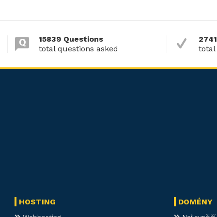
15839 Questions
2741
total questions asked
total
HOSTING
DOMÉNY