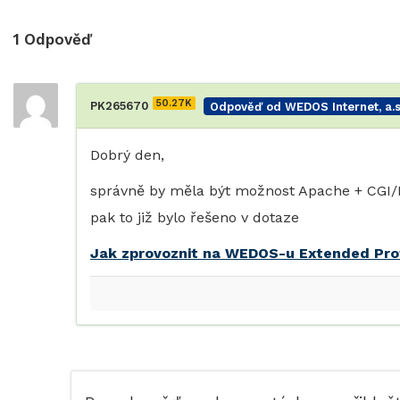
1
Odpověď
50.27K
PK265670
Odpověď od WEDOS Internet, a.s
Dobrý den,
správně by měla být možnost Apache + CGI/F
pak to již bylo řešeno v dotaze
Jak zprovoznit na WEDOS-u Extended Pro