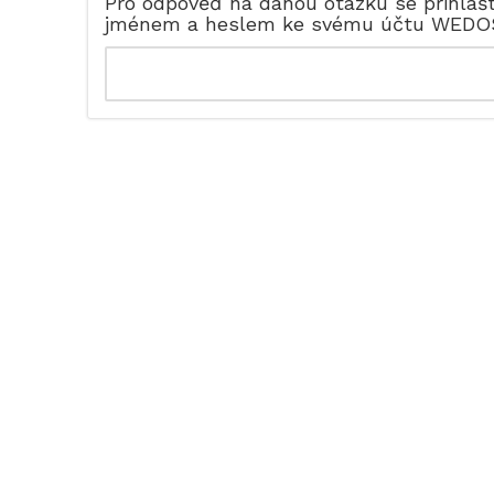
Pro odpověď na danou otázku se přihlaš
jménem a heslem ke svému účtu WEDO