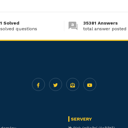
1 Solved
35381 Answers
 solved questions
total answer posted
SERVERY