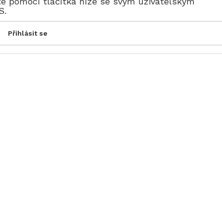
te pomocí tlačítka níže se svým uživatelským
S.