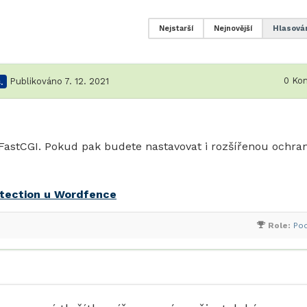
Nejstarší
Nejnovější
Hlasová
0
Kom
.
Publikováno 7. 12. 2021
astCGI. Pokud pak budete nastavovat i rozšířenou ochra
tection u Wordfence
Role:
Po