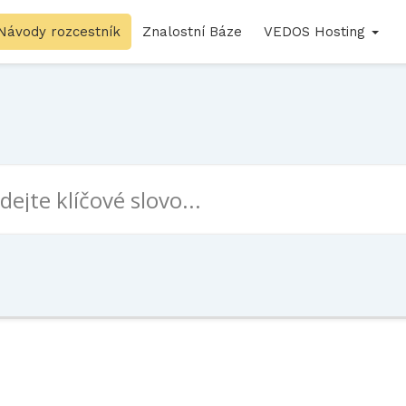
Návody rozcestník
Znalostní Báze
VEDOS Hosting