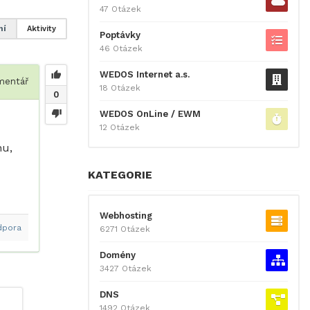
47 Otázek
ní
Aktivity
Poptávky
46 Otázek
WEDOS Internet a.s.
entář
18 Otázek
0
WEDOS OnLine / EWM
12 Otázek
nu,
KATEGORIE
Webhosting
dpora
6271 Otázek
Domény
3427 Otázek
DNS
1492 Otázek