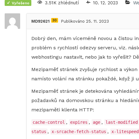
3.51K zhlédnutí
10. 12. 2023
We
Vyřešeno
30
MD92621
Publikováno 25. 11. 2023
Dobrý den, mám víceméně novou a čistou ins
problém s rychlostí odezvy serveru, viz. ná
webhostingu nastavit, nebo jak to vyřešit? Dě
Mezipaměť stránek zvyšuje rychlost a výkon 
namísto volání na stránku pokaždé, když ji už
Mezipaměť stránek je detekována vyhledáním
požadavků na domovskou stránku a hledáním
mezipaměti klienta HTTP:
,
,
,
cache-control
expires
age
last-modified
,
,
status
x-srcache-fetch-status
x-litespeed