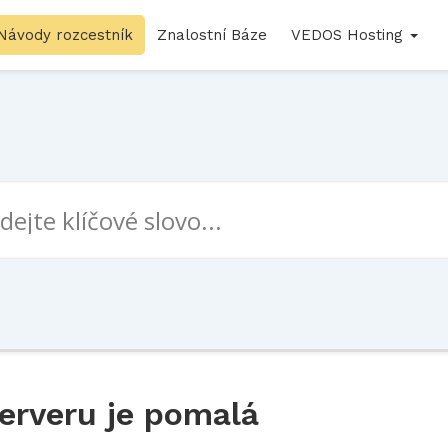
Návody rozcestník
Znalostní Báze
VEDOS Hosting
erveru je pomalá