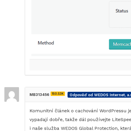
150.53K
MB313456
Odpověď od WEDOS Internet, a.s
Komunitní článek o cachování WordPressu je
vypadají dobře, takže dál používejte LiteSp
i naše služba WEDOS Global Protection, kter