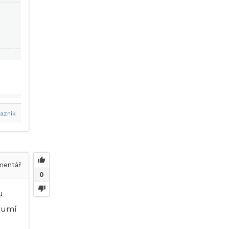
azník
entář
0
u
í umí