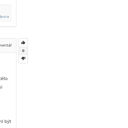
dpora
entář
0
této
i
l být