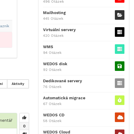
496 Otázek
Mailhosting
445 Otázek
azník
Virtuální servery
420 Otázek
WMS
94 Otázek
WEDOS disk
92 Otázek
Dedikované servery
ní
Aktivity
76 Otázek
Automatická migrace
67 Otázek
WEDOS CD
entář
58 Otázek
0
WEDOS Cloud