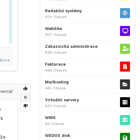
Redakční systémy
976 Otázek
WebSite
907 Otázek
Zákaznická administrace
895 Otázek
dpora
Fakturace
496 Otázek
Mailhosting
445 Otázek
entář
0
Virtuální servery
420 Otázek
o
WMS
ak
94 Otázek
WEDOS disk
 že