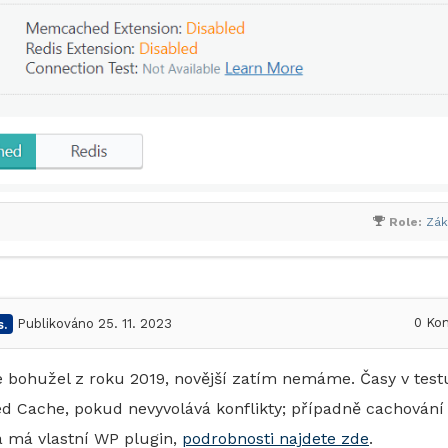
Role:
Zák
0
Kom
.
Publikováno 25. 11. 2023
 bohužel z roku 2019, novější zatím nemáme. Časy v test
eed Cache, pokud nevyvolává konflikty; případně cachován
á má vlastní WP plugin,
podrobnosti najdete zde
.