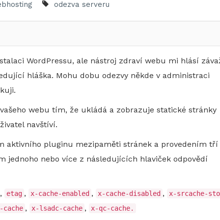
bhosting
odezva serveru
talaci WordPressu, ale nástroj zdraví webu mi hlásí záva
sledující hláška. Mohu dobu odezvy někde v administraci
kuji.
vašeho webu tím, že ukládá a zobrazuje statické stránky
ivatel navštíví.
 aktivního pluginu mezipaměti stránek a provedením tří
 jednoho nebo více z následujících hlaviček odpovědí
,
,
,
,
etag
x-cache-enabled
x-cache-disabled
x-srcache-sto
,
,
-cache
x-lsadc-cache
x-qc-cache.