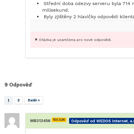
Střední doba odezvy serveru byla 714 
milisekund.
Byly zjištěny 2 hlavičky odpovědi klie
Otázka je uzamčena pro nové odpovědi.
9
Odpověď
1
2
Další »
150.53K
MB313456
Odpověď od WEDOS Internet, a.s