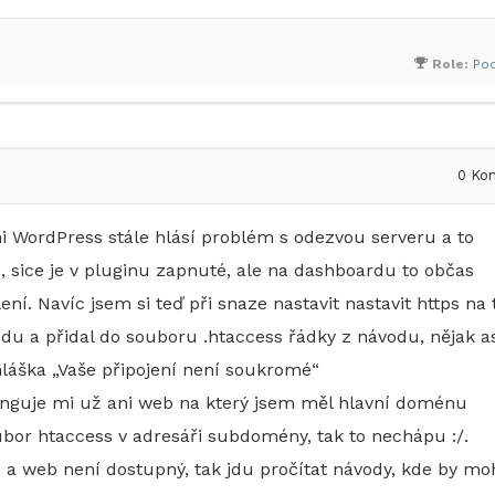
Role:
Po
0
Kom
mi WordPress stále hlásí problém s odezvou serveru a to
, sice je v pluginu zapnuté, ale na dashboardu to občas
. Navíc jsem si teď při snaze nastavit nastavit https na 
u a přidal do souboru .htaccess řádky z návodu, nějak as
hláška „Vaše připojení není soukromé“
uje mi už ani web na který jsem měl hlavní doménu
or htaccess v adresáři subdomény, tak to nechápu :/.
a web není dostupný, tak jdu pročítat návody, kde by moh