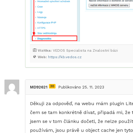
Vizitka:
VEDOS Specialista na Znalostní bázi
Web:
https://kb.vedos.cz
30
MD92621
Publikováno 25. 11. 2023
Děkuji za odpověď, na webu mám plugin Lite
čem se tam konkrétně dívat, připadá mi, že 
jsem se v tom článku dočetl, že nelze použ
používám, jsou právě u object cache jen tyto 