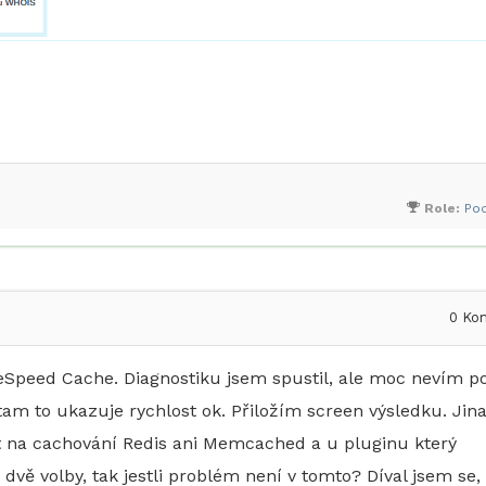
Role:
Po
0
Kom
Speed Cache. Diagnostiku jsem spustil, ale moc nevím p
tam to ukazuje rychlost ok. Přiložím screen výsledku. Jin
ít na cachování Redis ani Memcached a u pluginu který
dvě volby, tak jestli problém není v tomto? Díval jsem se,