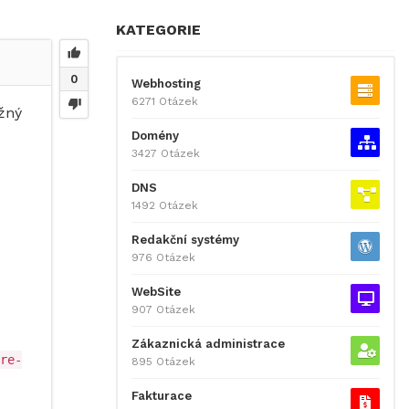
KATEGORIE
0
Webhosting
6271 Otázek
žný
Domény
3427 Otázek
DNS
1492 Otázek
Redakční systémy
976 Otázek
WebSite
907 Otázek
Zákaznická administrace
re-
895 Otázek
Fakturace