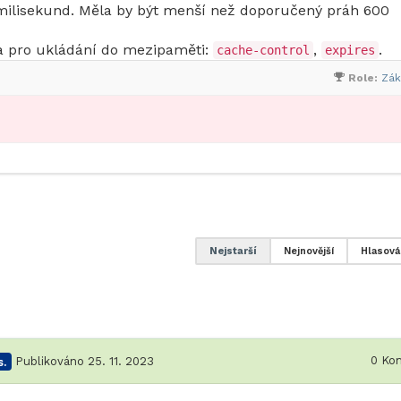
milisekund. Měla by být menší než doporučený práh 600
nta pro ukládání do mezipaměti:
,
.
cache-control
expires
Role:
Zák
Nejstarší
Nejnovější
Hlasová
0
Kom
.
Publikováno 25. 11. 2023