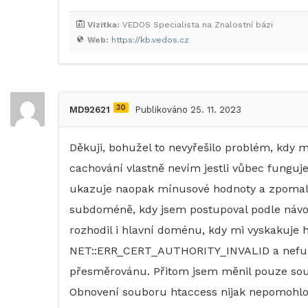
Vizitka:
VEDOS Specialista na Znalostní bázi
Web:
https://kb.vedos.cz
30
MD92621
Publikováno 25. 11. 2023
Děkuji, bohužel to nevyřešilo problém, kdy 
cachování vlastně nevím jestli vůbec funguje
ukazuje naopak mínusové hodnoty a zpomalení
subdoméně, kdy jsem postupoval podle návod
rozhodil i hlavní doménu, kdy mi vyskakuje 
NET::ERR_CERT_AUTHORITY_INVALID a nefung
přesměrovánu. Přitom jsem měnil pouze soub
Obnovení souboru htaccess nijak nepomohlo 