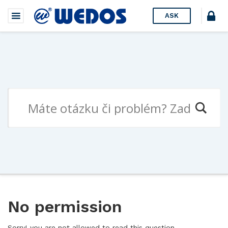
ASK
No permission
Sorry! you are not allowed to read this question.