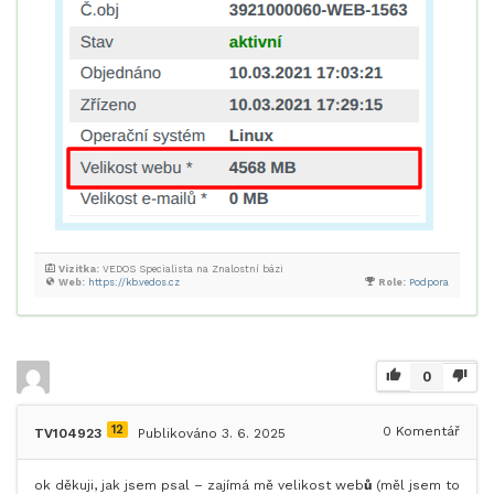
Vizitka:
VEDOS Specialista na Znalostní bázi
Web:
https://kb.vedos.cz
Role:
Podpora
0
12
0
Komentář
TV104923
Publikováno 3. 6. 2025
ok děkuji, jak jsem psal – zajímá mě velikost web
ů
(měl jsem to