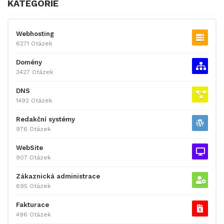
KATEGORIE
Webhosting
6271 Otázek
Domény
3427 Otázek
DNS
1492 Otázek
Redakční systémy
976 Otázek
WebSite
907 Otázek
Zákaznická administrace
895 Otázek
Fakturace
496 Otázek