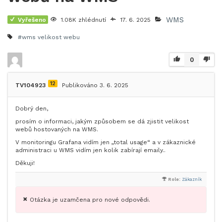
WMS
Vyřešeno
1.08K zhlédnutí
17. 6. 2025
#wms
velikost webu
0
12
TV104923
Publikováno 3. 6. 2025
Dobrý den,
prosím o informaci, jakým způsobem se dá zjistit velikost
webů hostovaných na WMS.
V monitoringu Grafana vidím jen „total usage“ a v zákaznické
administraci u WMS vidím jen kolik zabírají emaily..
Děkuji!
Role:
Zákazník
Otázka je uzamčena pro nové odpovědi.