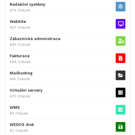
Redakční systémy
976 Otázek
WebSite
907 Otázek
Zákaznická administrace
895 Otázek
Fakturace
496 Otázek
Mailhosting
445 Otázek
Virtuální servery
420 Otázek
WMS
94 Otázek
WEDOS disk
92 Otázek