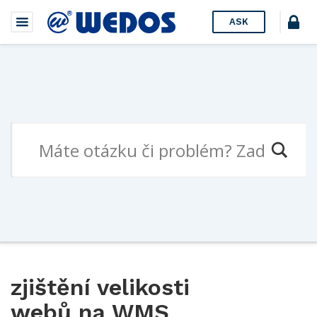
ASK
zjištění velikosti
webů na WMS