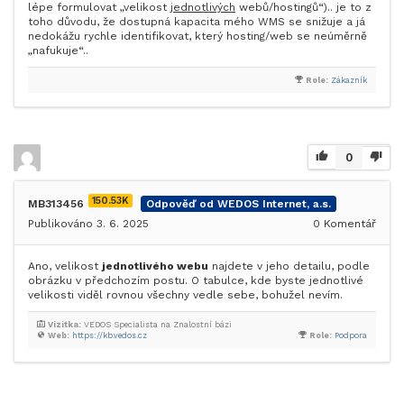
lépe formulovat „velikost
jednotlivých
webů/hostingů“).. je to z
toho důvodu, že dostupná kapacita mého WMS se snižuje a já
nedokážu rychle identifikovat, který hosting/web se neúměrně
„nafukuje“..
Role:
Zákazník
0
150.53K
MB313456
Odpověď od WEDOS Internet, a.s.
Publikováno 3. 6. 2025
0
Komentář
Ano, velikost
jednotlivého webu
najdete v jeho detailu, podle
obrázku v předchozím postu. O tabulce, kde byste jednotlivé
velikosti viděl rovnou všechny vedle sebe, bohužel nevím.
Vizitka:
VEDOS Specialista na Znalostní bázi
Web:
https://kb.vedos.cz
Role:
Podpora