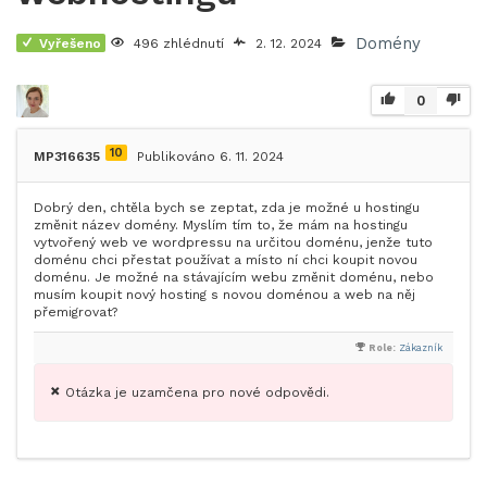
Domény
Vyřešeno
496 zhlédnutí
2. 12. 2024
0
10
MP316635
Publikováno 6. 11. 2024
Dobrý den, chtěla bych se zeptat, zda je možné u hostingu
změnit název domény. Myslím tím to, že mám na hostingu
vytvořený web ve wordpressu na určitou doménu, jenže tuto
doménu chci přestat používat a místo ní chci koupit novou
doménu. Je možné na stávajícím webu změnit doménu, nebo
musím koupit nový hosting s novou doménou a web na něj
přemigrovat?
Role:
Zákazník
Otázka je uzamčena pro nové odpovědi.