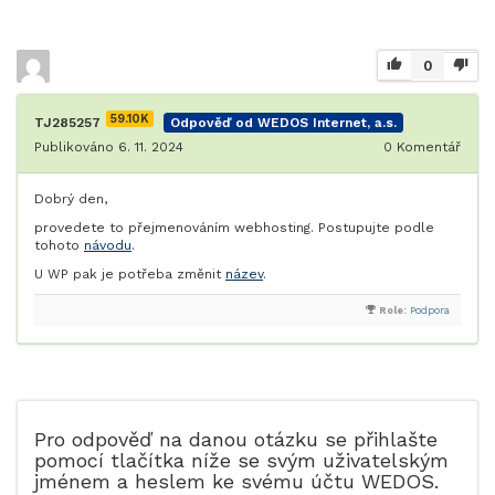
0
59.10K
TJ285257
Odpověď od WEDOS Internet, a.s.
Publikováno 6. 11. 2024
0
Komentář
Dobrý den,
provedete to přejmenováním webhosting. Postupujte podle
tohoto
návodu
.
U WP pak je potřeba změnit
název
.
Role:
Podpora
Pro odpověď na danou otázku se přihlašte
pomocí tlačítka níže se svým uživatelským
jménem a heslem ke svému účtu WEDOS.