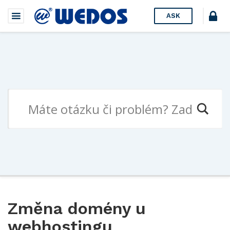
ASK
Změna domény u
webhostingu