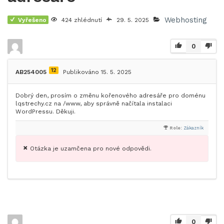
Webhosting
Vyřešeno
424 zhlédnutí
29. 5. 2025
0
12
AB254005
Publikováno 15. 5. 2025
Dobrý den, prosím o změnu kořenového adresáře pro doménu
lqstrechy.cz na /www, aby správně načítala instalaci
WordPressu. Děkuji.
Role:
Zákazník
Otázka je uzamčena pro nové odpovědi.
0