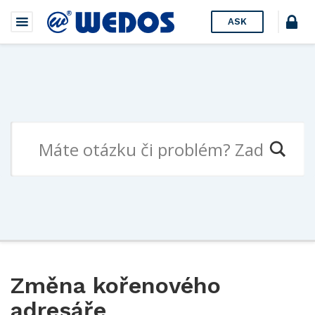
ASK
Změna kořenového
adresáře