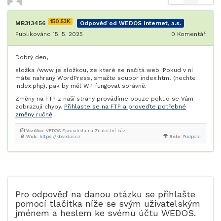
150.53K
MB313456
Odpověď od WEDOS Internet, a.s.
Publikováno 15. 5. 2025
0
Komentář
Dobrý den,
složka /www je složkou, ze které se načítá web. Pokud v ní
máte nahraný WordPress, smažte soubor index.html (nechte
index.php), pak by měl WP fungovat správně.
Změny na FTP z naší strany provádíme pouze pokud se Vám
zobrazují chyby.
Přihlaste se na FTP a proveďte potřebné
změny ručně
.
Vizitka:
VEDOS Specialista na Znalostní bázi
Web:
https://kb.vedos.cz
Role:
Podpora
Pro odpověď na danou otázku se přihlašte
pomocí tlačítka níže se svým uživatelským
jménem a heslem ke svému účtu WEDOS.