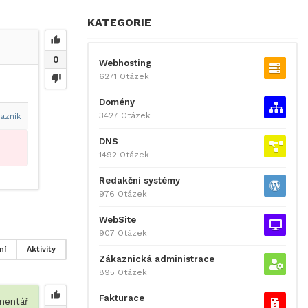
KATEGORIE
0
Webhosting
6271 Otázek
Domény
3427 Otázek
azník
DNS
1492 Otázek
Redakční systémy
976 Otázek
WebSite
907 Otázek
ní
Aktivity
Zákaznická administrace
895 Otázek
Fakturace
entář