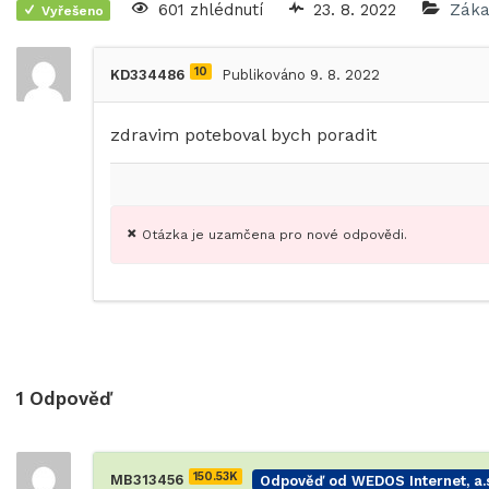
601 zhlédnutí
23. 8. 2022
Záka
Vyřešeno
10
KD334486
Publikováno 9. 8. 2022
zdravim poteboval bych poradit
Otázka je uzamčena pro nové odpovědi.
1
Odpověď
150.53K
MB313456
Odpověď od WEDOS Internet, a.s