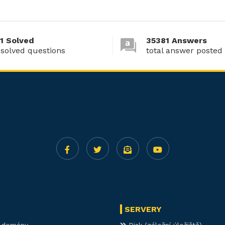
1 Solved
35381 Answers
 solved questions
total answer posted
SERVERY