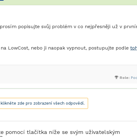
 prosím popisujte svůj problém v co nejpřesněji už v prvn
 na LowCost, nebo ji naopak vypnout, postupujte podle
to
Role:
Po
, klikněte zde pro zobrazení všech odpovědí.
te pomocí tlačítka níže se svým uživatelským