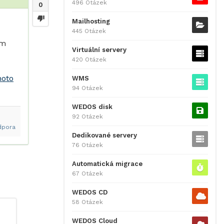
496 Otázek
0
Mailhosting
445 Otázek
ím
Virtuální servery
420 Otázek
hoto
WMS
94 Otázek
WEDOS disk
92 Otázek
dpora
Dedikované servery
76 Otázek
Automatická migrace
67 Otázek
WEDOS CD
58 Otázek
WEDOS Cloud