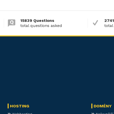
15839 Questions
2741
total questions asked
total
HOSTING
DOMÉNY