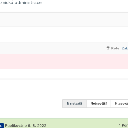
znická administrace
Role:
Zák
Nejstarší
Nejnovější
Hlasová
1
Kom
.
Publikováno 9. 8. 2022