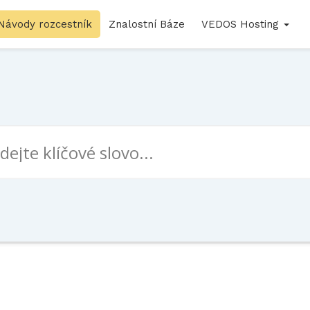
Návody rozcestník
Znalostní Báze
VEDOS Hosting