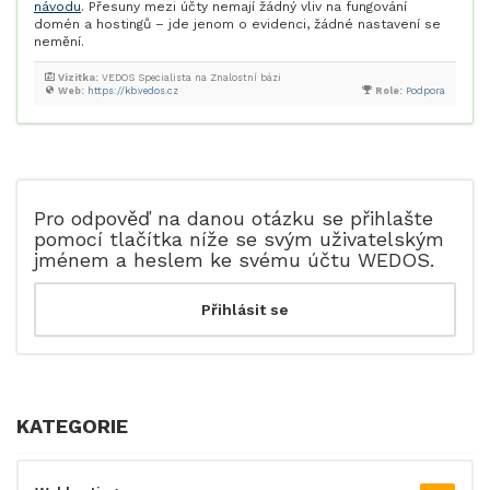
návodu
. Přesuny mezi účty nemají žádný vliv na fungování
domén a hostingů – jde jenom o evidenci, žádné nastavení se
nemění.
Vizitka:
VEDOS Specialista na Znalostní bázi
Web:
https://kb.vedos.cz
Role:
Podpora
Pro odpověď na danou otázku se přihlašte
pomocí tlačítka níže se svým uživatelským
jménem a heslem ke svému účtu WEDOS.
KATEGORIE