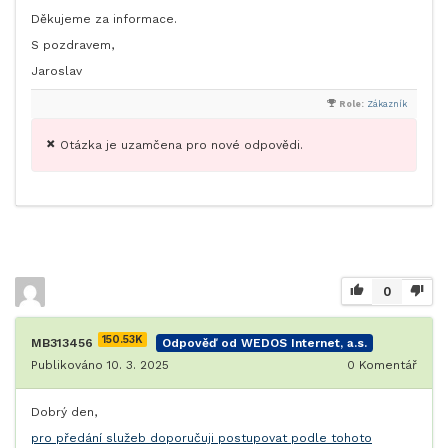
Děkujeme za informace.
S pozdravem,
Jaroslav
Role:
Zákazník
Otázka je uzamčena pro nové odpovědi.
0
150.53K
MB313456
Odpověď od WEDOS Internet, a.s.
Publikováno 10. 3. 2025
0
Komentář
Dobrý den,
pro předání služeb doporučuji postupovat podle tohoto