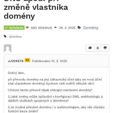
změně vlastníka
domény
Domény
Vyřešeno
663 zhlédnutí
24. 3. 2025
doména
0
32
JJ224579
Publikováno 10. 3. 2025
Dobrý den,
při převodu domény na jiný zákaznický účet (aby se nový účet
stal vlastníkem domény) bychom rádi ověřili několik věcí:
1.Ovlivní tento převod nějak stávající nastavení domény?
2.Jaké změny může způsobit v konfiguraci DNS, webhostingu a
dalších službách spojených s doménou?
3.Je možné převést doménu i s webhostingem, aby vše zůstalo
funkční beze změn?