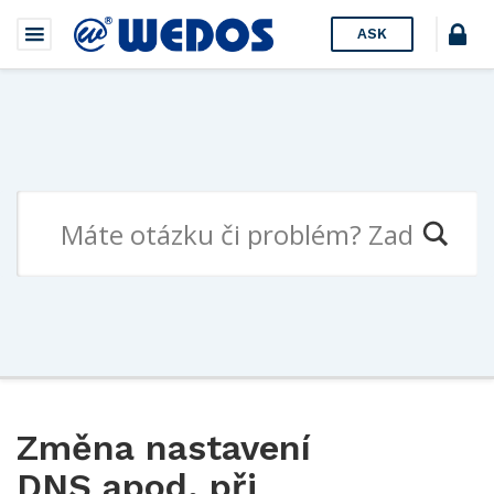
ASK
Změna nastavení
DNS apod. při