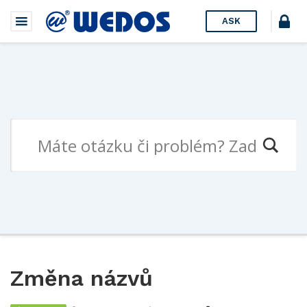
ASK
Změna názvů