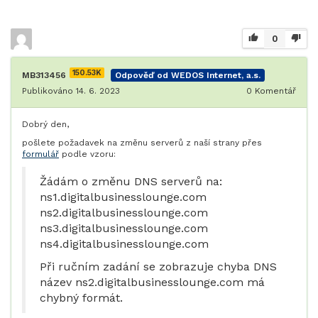
0
150.53K
MB313456
Odpověď od WEDOS Internet, a.s.
Publikováno 14. 6. 2023
0
Komentář
Dobrý den,
pošlete požadavek na změnu serverů z naší strany přes
formulář
podle vzoru:
Žádám o změnu DNS serverů na:
ns1.digitalbusinesslounge.com
ns2.digitalbusinesslounge.com
ns3.digitalbusinesslounge.com
ns4.digitalbusinesslounge.com
Při ručním zadání se zobrazuje chyba DNS
název ns2.digitalbusinesslounge.com má
chybný formát.