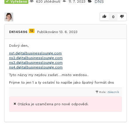
DNS
Vyřešeno
620 zhlédnutí
11. 7. 2023
0
12
DK145496
Publikováno 13. 6. 2023
Dobrý den,
ns1.digitalbusinesslounge.com
ns2.digitalbusinesslounge.com
ns3.digitalbusinesslounge.com
ns4.digitalbusinesslounge.com
Tyto názvy my nejdou zadat….misto wedosu..
Prijme to jen 1 a ty ostatní to napíše jako špatný formát dns
Role:
Zákazník
Otázka je uzamčena pro nové odpovědi.