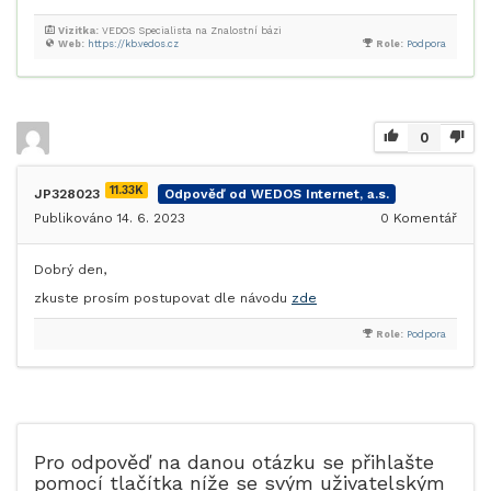
Vizitka:
VEDOS Specialista na Znalostní bázi
Web:
https://kb.vedos.cz
Role:
Podpora
0
11.33K
JP328023
Odpověď od WEDOS Internet, a.s.
Publikováno 14. 6. 2023
0
Komentář
Dobrý den,
zkuste prosím postupovat dle návodu
zde
Role:
Podpora
Pro odpověď na danou otázku se přihlašte
pomocí tlačítka níže se svým uživatelským