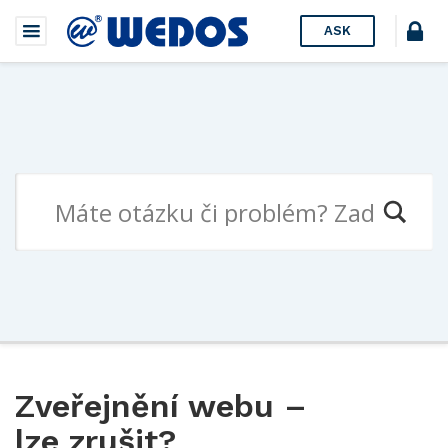
ASK
Zveřejnění webu –
lze zrušit?