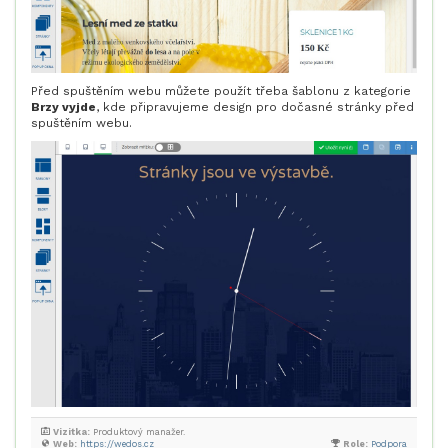
Před spuštěním webu můžete použít třeba šablonu z kategorie
Brzy vyjde
, kde připravujeme design pro dočasné stránky před
spuštěním webu.
Vizitka:
Produktový manažer.
Web:
https://wedos.cz
Role:
Podpora