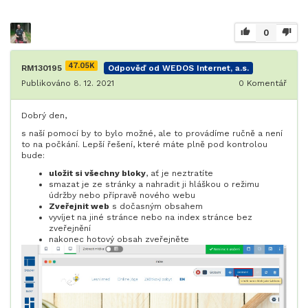
0
47.05K
RM130195
Odpověď od WEDOS Internet, a.s.
Publikováno 8. 12. 2021
0
Komentář
Dobrý den,
s naší pomocí by to bylo možné, ale to provádíme ručně a není
to na počkání. Lepší řešení, které máte plně pod kontrolou
bude:
uložit si všechny bloky
, ať je neztratíte
smazat je ze stránky a nahradit ji hláškou o režimu
údržby nebo přípravě nového webu
Zveřejnit web
s dočasným obsahem
vyvíjet na jiné stránce nebo na index stránce bez
zveřejnění
nakonec hotový obsah zveřejněte