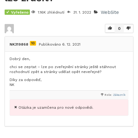
WebSite
Vyřešeno
1.16K zhlédnutí
31. 1. 2022
0
10
NK319868
Publikováno 6. 12. 2021
Dobrý den,
chci se zeptat – lze po zveřejnění stránky ještě stáhnout
rozhodnutí zpět a stránky udělat opět neveřejné?
Díky za odpověď,
NK
Role:
Zákazník
Otázka je uzamčena pro nové odpovědi.