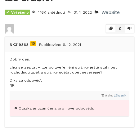
WebSite
Vyřešeno
1.16K zhlédnutí
31. 1. 2022
0
10
NK319868
Publikováno 6. 12. 2021
Dobrý den,
chci se zeptat – lze po zveřejnění stránky ještě stáhnout
rozhodnutí zpět a stránky udělat opět neveřejné?
Díky za odpověď,
NK
Role:
Zákazník
Otázka je uzamčena pro nové odpovědi.