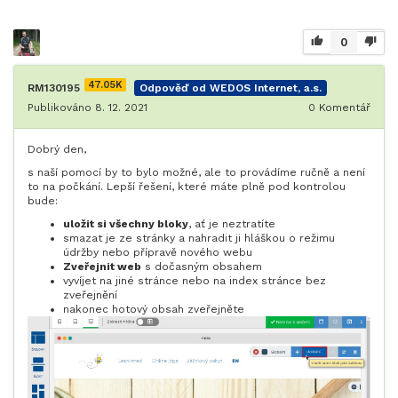
0
47.05K
RM130195
Odpověď od WEDOS Internet, a.s.
Publikováno 8. 12. 2021
0
Komentář
Dobrý den,
s naší pomocí by to bylo možné, ale to provádíme ručně a není
to na počkání. Lepší řešení, které máte plně pod kontrolou
bude:
uložit si všechny bloky
, ať je neztratíte
smazat je ze stránky a nahradit ji hláškou o režimu
údržby nebo přípravě nového webu
Zveřejnit web
s dočasným obsahem
vyvíjet na jiné stránce nebo na index stránce bez
zveřejnění
nakonec hotový obsah zveřejněte