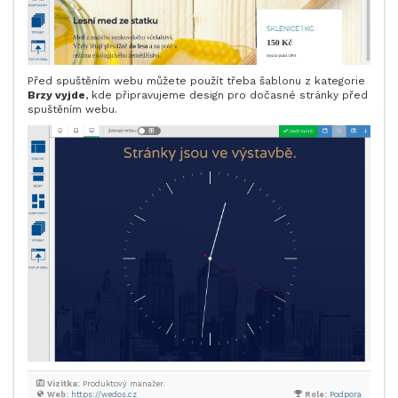
Před spuštěním webu můžete použít třeba šablonu z kategorie
Brzy vyjde
, kde připravujeme design pro dočasné stránky před
spuštěním webu.
Vizitka:
Produktový manažer.
Web:
https://wedos.cz
Role:
Podpora