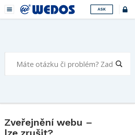
ASK
Zveřejnění webu –
lze zrušit?