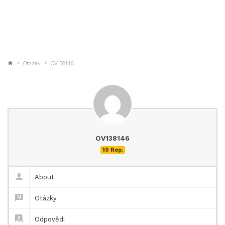
Otazky
OV138146
OV138146
10 Rep.
About
Otázky
Odpovědi