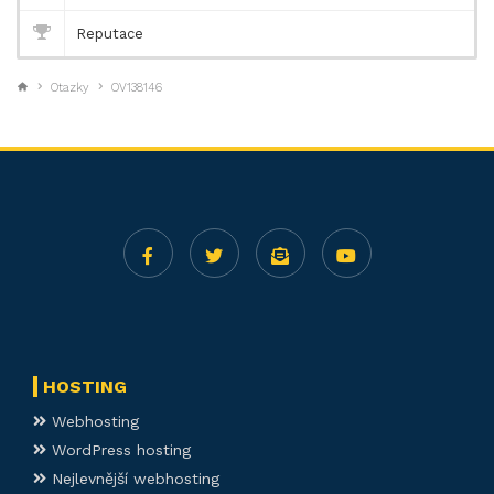
Reputace
Otazky
OV138146
HOSTING
Webhosting
WordPress hosting
Nejlevnější webhosting