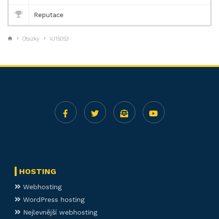
Reputace
Otazky
VJ15053
HOSTING
Webhosting
WordPress hosting
Nejlevnější webhosting