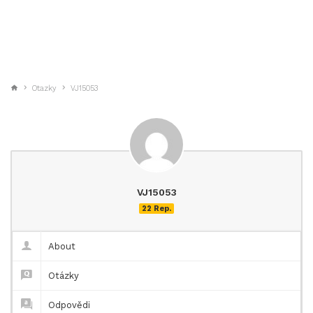
Otazky
VJ15053
VJ15053
22 Rep.
About
Otázky
Odpovědi