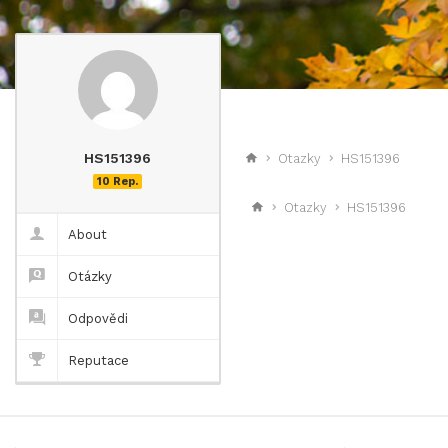
HS151396
Otazky
HS151396
10 Rep.
Otazky
HS151396
About
Otázky
Odpovědi
Reputace