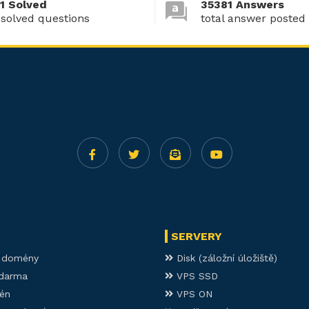
1 Solved
35381 Answers
 solved questions
total answer posted
SERVERY
í domény
Disk (záložní úložiště)
darma
VPS SSD
én
VPS ON