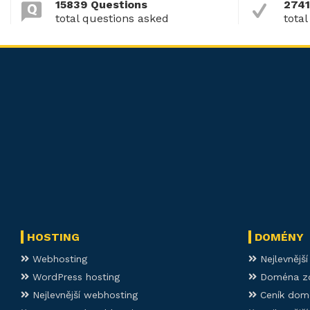
15839 Questions
2741
total questions asked
total
HOSTING
DOMÉNY
Webhosting
Nejlevnějš
WordPress hosting
Doména z
Nejlevnější webhosting
Ceník dom