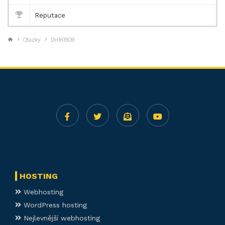
Reputace
Otazky
DH161809
HOSTING
Webhosting
WordPress hosting
Nejlevnější webhosting