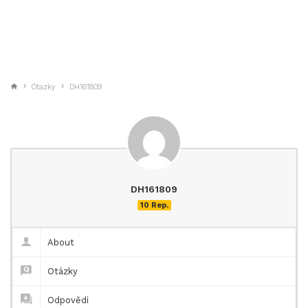
Otazky
DH161809
DH161809
10 Rep.
About
Otázky
Odpovědi