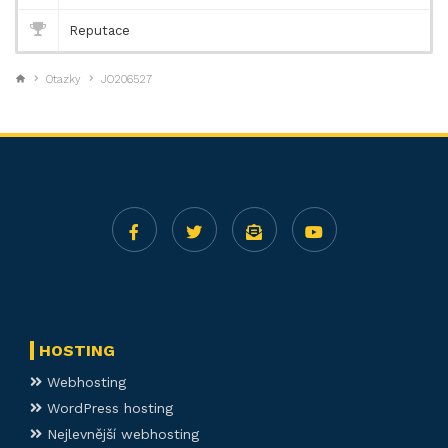
Reputace
Otazky
JO206527
HOSTING
Webhosting
WordPress hosting
Nejlevnější webhosting