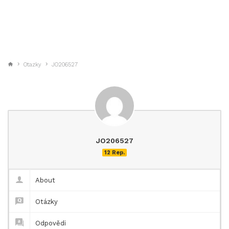
Otazky
JO206527
JO206527
12 Rep.
About
Otázky
Odpovědi