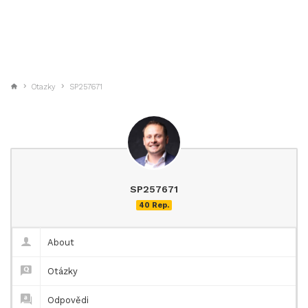
Otazky
SP257671
SP257671
40 Rep.
About
Otázky
Odpovědi