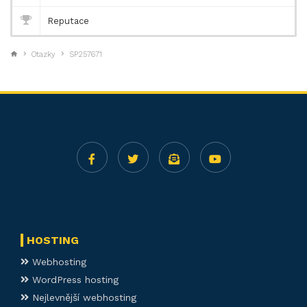
Reputace
Otazky
SP257671
HOSTING
Webhosting
WordPress hosting
Nejlevnější webhosting