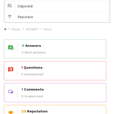
Odpovědi
Reputace
Otazky
AŠ258977
About
4
Answers
0 Best answers
1
Questions
0 Unanswered
1
Comments
0 Unapproved
20
Reputation