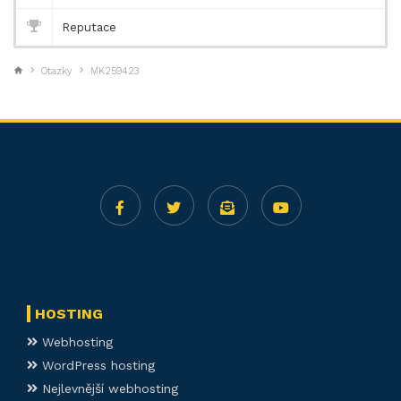
Reputace
Otazky
MK259423
HOSTING
Webhosting
WordPress hosting
Nejlevnější webhosting