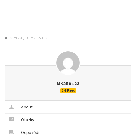
Otazky
MK259423
MK259423
34 Rep.
About
Otázky
Odpovědi