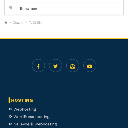
Reputace
Otazky
TJ281681
HOSTING
Webhosting
WordPress hosting
Nejlevnější webhosting