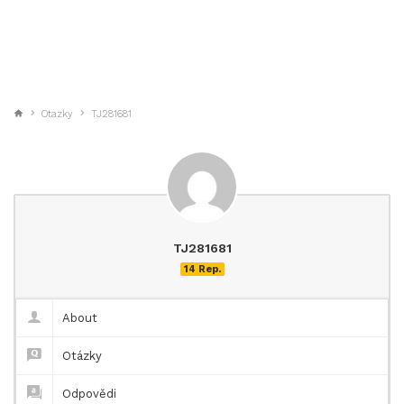
Otazky
TJ281681
TJ281681
14 Rep.
About
Otázky
Odpovědi