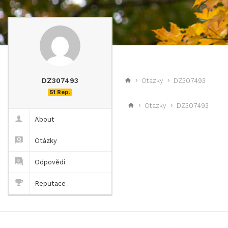
DZ307493
Otazky
DZ307493
51 Rep.
Otazky
DZ307493
About
Otázky
Odpovědi
Reputace