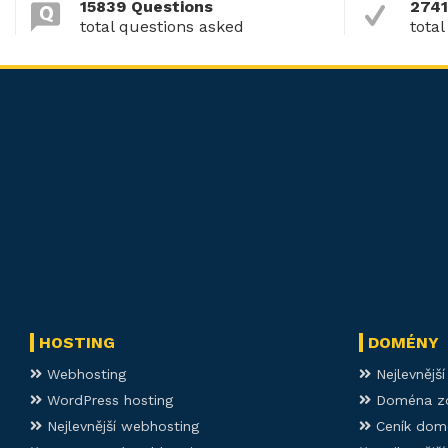
15839 Questions
2741
total questions asked
total
HOSTING
DOMÉNY
Webhosting
Nejlevnějš
WordPress hosting
Doména z
Nejlevnější webhosting
Ceník dom