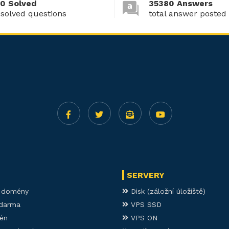
0 Solved
35380 Answers
 solved questions
total answer posted
SERVERY
í domény
Disk (záložní úložiště)
darma
VPS SSD
én
VPS ON