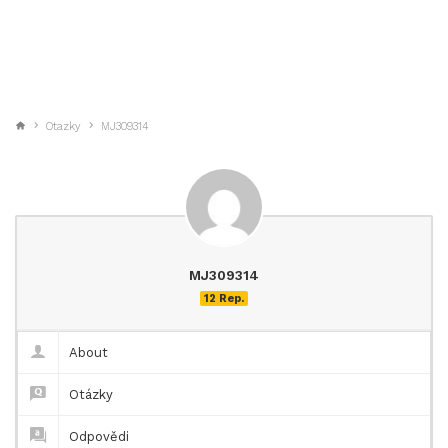
Otazky
MJ309314
MJ309314
12 Rep.
About
Otázky
Odpovědi