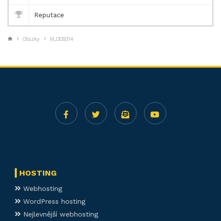
Reputace
Otazky
MJ309314
HOSTING
Webhosting
WordPress hosting
Nejlevnější webhosting