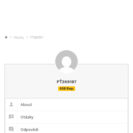
Otazky
PŤ369187
PŤ369187
458 Rep.
About
Otázky
Odpovědi