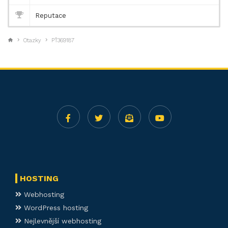
Reputace
Otazky
PŤ369187
HOSTING
Webhosting
WordPress hosting
Nejlevnější webhosting