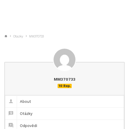
Otazky
MM370733
MM370733
10 Rep.
About
Otázky
Odpovědi