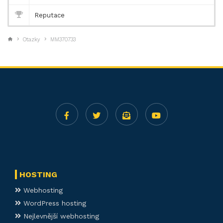
Reputace
Otazky
MM370733
HOSTING
Webhosting
WordPress hosting
Nejlevnější webhosting