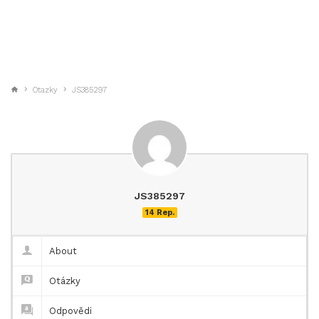
Otazky
JS385297
JS385297
14 Rep.
About
Otázky
Odpovědi