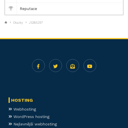
Reputace
Otazky
JS385297
HOSTING
Webhosting
WordPress hosting
Nejlevnější webhosting