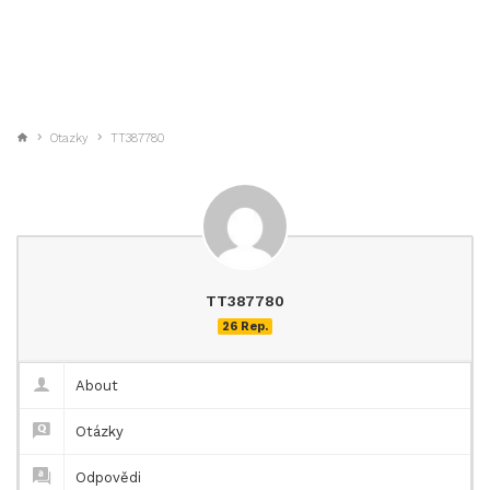
Otazky
TT387780
TT387780
26 Rep.
About
Otázky
Odpovědi