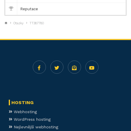
Reputace
Otazky
TT387780
HOSTING
Webhosting
WordPress hosting
Nejlevnější webhosting