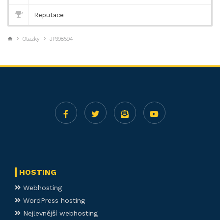
Reputace
Otazky
JP398594
HOSTING
Webhosting
WordPress hosting
Nejlevnější webhosting