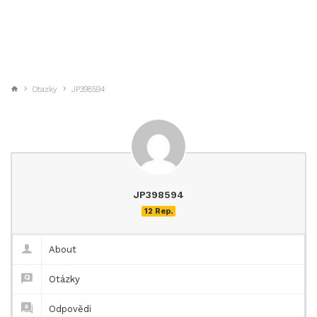
Otazky
JP398594
JP398594
12 Rep.
About
Otázky
Odpovědi