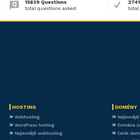
15839 Questions
2741
total questions asked
total
HOSTING
DOMÉNY
Webhosting
Nejlevnějš
WordPress hosting
Doména z
Nejlevnější webhosting
Ceník dom