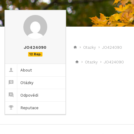
JO424090
Otazky
JO424090
12 Rep.
Otazky
JO424090
About
Otázky
Odpovědi
Reputace