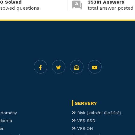
0 Solved
35381 Answers
 solved questions
total answer posted
SERVERY
í domény
Disk (záložní úložiště)
darma
VPS SSD
én
VPS ON