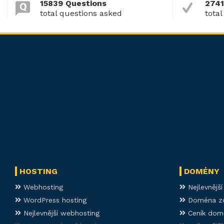
15839 Questions
2741
total questions asked
total
HOSTING
DOMÉNY
Webhosting
Nejlevnějš
WordPress hosting
Doména z
Nejlevnější webhosting
Ceník dom