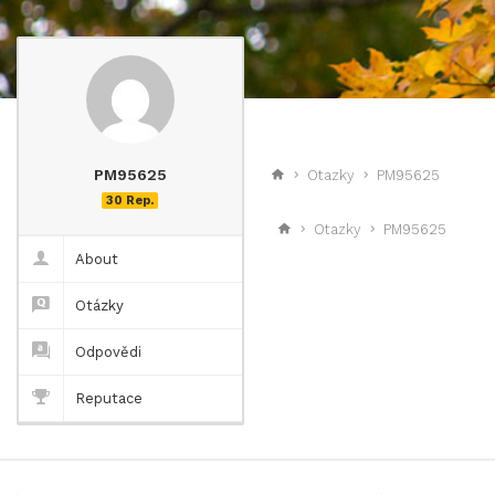
PM95625
Otazky
PM95625
30 Rep.
Otazky
PM95625
About
Otázky
Odpovědi
Reputace