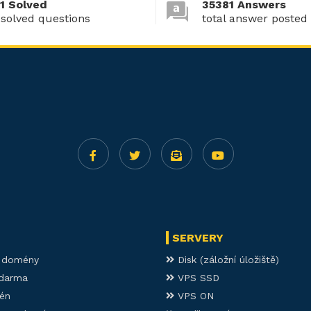
1 Solved
35381 Answers
 solved questions
total answer posted
SERVERY
í domény
Disk (záložní úložiště)
darma
VPS SSD
én
VPS ON