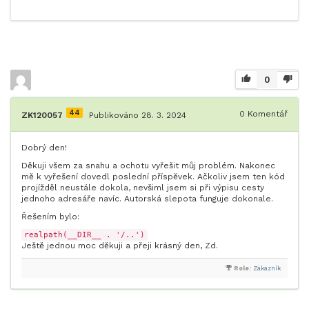
0
44
0
Komentář
ZK120057
Publikováno 28. 3. 2024
Dobrý den!
Děkuji všem za snahu a ochotu vyřešit můj problém. Nakonec
mě k vyřešení dovedl poslední příspěvek. Ačkoliv jsem ten kód
projížděl neustále dokola, nevšiml jsem si při výpisu cesty
jednoho adresáře navíc. Autorská slepota funguje dokonale.
Řešením bylo:
realpath(__DIR__ . '/..')
Ještě jednou moc děkuji a přeji krásný den, Zd.
Role:
Zákazník