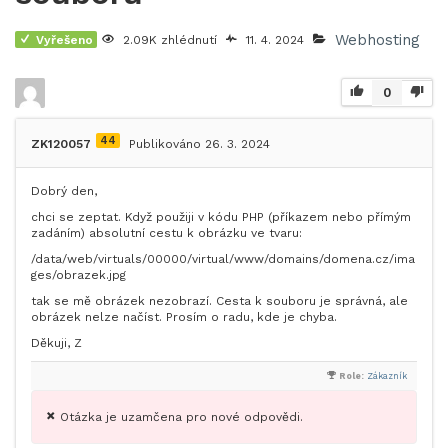
Webhosting
Vyřešeno
2.09K zhlédnutí
11. 4. 2024
0
44
ZK120057
Publikováno 26. 3. 2024
Dobrý den,
chci se zeptat. Když použiji v kódu PHP (příkazem nebo přímým
zadáním) absolutní cestu k obrázku ve tvaru:
/data/web/virtuals/00000/virtual/www/domains/domena.cz/ima
ges/obrazek.jpg
tak se mě obrázek nezobrazí. Cesta k souboru je správná, ale
obrázek nelze načíst. Prosím o radu, kde je chyba.
Děkuji, Z
Role:
Zákazník
Otázka je uzamčena pro nové odpovědi.