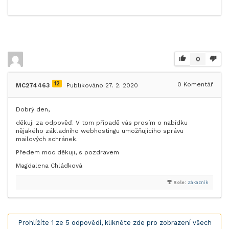
0
12
0
Komentář
MC274463
Publikováno 27. 2. 2020
Dobrý den,
děkuji za odpověď. V tom případě vás prosím o nabídku
nějakého základního webhostingu umožňujícího správu
mailových schránek.
Předem moc děkuji, s pozdravem
Magdalena Chládková
Role:
Zákazník
Prohlížíte 1 ze 5 odpovědí, klikněte zde pro zobrazení všech