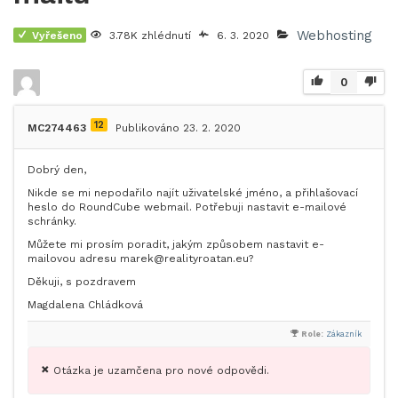
Webhosting
Vyřešeno
3.78K zhlédnutí
6. 3. 2020
0
12
MC274463
Publikováno 23. 2. 2020
Dobrý den,
Nikde se mi nepodařilo najít uživatelské jméno, a přihlašovací
heslo do RoundCube webmail. Potřebuji nastavit e-mailové
schránky.
Můžete mi prosím poradit, jakým způsobem nastavit e-
mailovou adresu marek@realityroatan.eu?
Děkuji, s pozdravem
Magdalena Chládková
Role:
Zákazník
Otázka je uzamčena pro nové odpovědi.