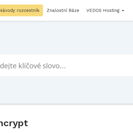
Návody rozcestník
Znalostní Báze
VEDOS Hosting
Encrypt