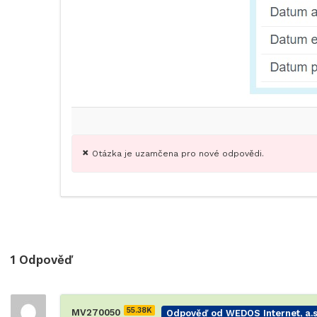
Otázka je uzamčena pro nové odpovědi.
1
Odpověď
55.38K
MV270050
Odpověď od WEDOS Internet, a.s