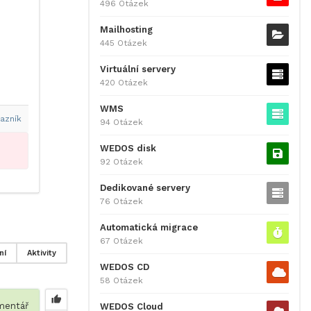
496 Otázek
Mailhosting
445 Otázek
Virtuální servery
420 Otázek
WMS
azník
94 Otázek
WEDOS disk
92 Otázek
Dedikované servery
76 Otázek
Automatická migrace
67 Otázek
ní
Aktivity
WEDOS CD
58 Otázek
entář
WEDOS Cloud