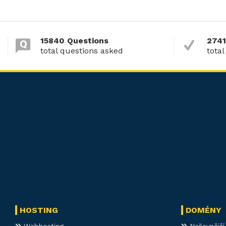
15840 Questions
2741
total questions asked
total
HOSTING
DOMÉNY