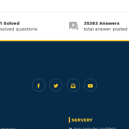
1 Solved
35383 Answers
 solved questions
total answer posted
SERVERY