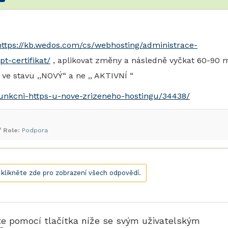
https://kb.wedos.com/cs/webhosting/administrace-
t-certifikat/
, aplikovat změny a následně vyčkat 60-90 m
 ve stavu ,,NOVÝ“ a ne ,, AKTIVNÍ “
funkcni-https-u-nove-zrizeneho-hostingu/34438/
Role:
Podpora
, klikněte zde pro zobrazení všech odpovědí.
te pomocí tlačítka níže se svým uživatelským