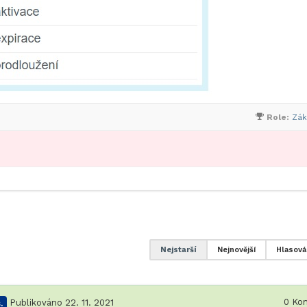
Role:
Zák
Nejstarší
Nejnovější
Hlasová
0
Kom
.
Publikováno 22. 11. 2021