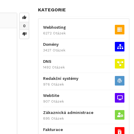
KATEGORIE
0
Webhosting
6272 Otázek
Domény
3427 Otázek
DNS
1492 Otázek
Redakční systémy
976 Otázek
WebSite
907 Otázek
Zákaznická administrace
895 Otázek
Fakturace