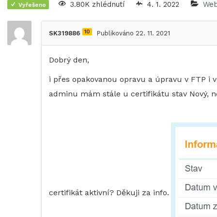
3.80K zhlédnutí
4. 1. 2022
Web
Vyřešeno
10
SK319886
Publikováno 22. 11. 2021
Dobrý den,
i přes opakovanou opravu a úpravu v FTP i v
adminu mám stále u certifikátu stav Nový, ne
certifikát aktivní? Děkuji za info.