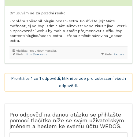
Omlouvám se za pozdní reakci.
Problém způsobil plugin ocean-extra. Používáte jej? Máte
možnost jej ve /wp-admin aktualizovat? Nebo zkusit jinou verzi?
K zprovoznění webu by mohlo stačit přejmenovat složku /wp-
content/plugins/ocean-extra – třeba změnit název na _ocean-
extra.
Vizitka:
Produktový manažer.
Web:
https://wedos.cz
Role:
Podpora
Prohlížíte 1 ze 1 odpovědí, klikněte zde pro zobrazení všech
odpovědí.
Pro odpověď na danou otázku se přihlašte
pomocí tlačítka níže se svým uživatelským
jménem a heslem ke svému účtu WEDOS.