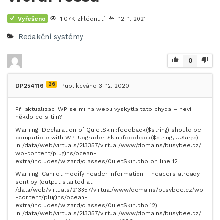
Vyřešeno
1.07K zhlédnutí
12. 1. 2021
Redakční systémy
0
26
DP254116
Publikováno 3. 12. 2020
Při aktualizaci WP se mi na webu vyskytla tato chyba – neví
někdo co s tím?
Warning: Declaration of QuietSkin::feedback($string) should be
compatible with WP_Upgrader_Skin::feedback($string, …$args)
in /data/web/virtuals/213357/virtual/www/domains/busybee.cz/
wp-content/plugins/ocean-
extra/includes/wizard/classes/QuietSkin.php on line 12
Warning: Cannot modify header information – headers already
sent by (output started at
/data/web/virtuals/213357/virtual/www/domains/busybee.cz/wp
-content/plugins/ocean-
extra/includes/wizard/classes/QuietSkin.php:12)
in /data/web/virtuals/213357/virtual/www/domains/busybee.cz/