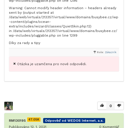
wp-includes/pluggable.php on line 1296
Warning: Cannot modify header information – headers already
sent by (output started at
/data/web/virtuals/213357/virtual/www/domains/busybee.cz/wp
-content/plugins/ocean-
extra/includes/wizard/classes/QuietSkin.php:12)
in /data/web/virtuals/213357/virtual/www/domains/busybee.cz/
wp-includes/pluggable.php on line 1299
Díky za rady a tipy
Role:
Zákazník
Otázka je uzamčena pro nové odpovědi.
0
47.05K
RM130195
Odpověď od WEDOS Internet, a.s.
Publikováno 12. 1. 2021
0
Komentář