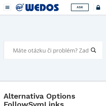
ASK
Alternativa Options
FollowSymLinks