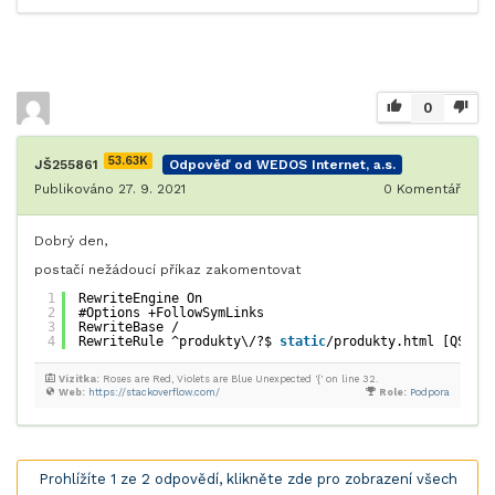
0
53.63K
JŠ255861
Odpověď od WEDOS Internet, a.s.
Publikováno 27. 9. 2021
0
Komentář
Dobrý den,
postačí nežádoucí příkaz zakomentovat
1
RewriteEngine On
2
#Options +FollowSymLinks
3
RewriteBase /
4
RewriteRule ^produkty\/?$ 
static
/produkty.html [QSA,L
Vizitka:
Roses are Red, Violets are Blue Unexpected '{' on line 32.
Web:
https://stackoverflow.com/
Role:
Podpora
Prohlížíte 1 ze 2 odpovědí, klikněte zde pro zobrazení všech