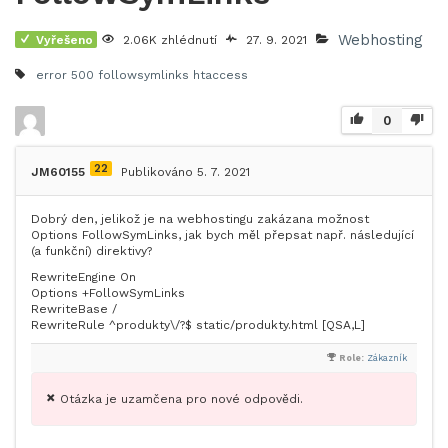
Webhosting
Vyřešeno
2.06K zhlédnutí
27. 9. 2021
error 500
followsymlinks
htaccess
0
22
JM60155
Publikováno 5. 7. 2021
Dobrý den, jelikož je na webhostingu zakázana možnost
Options FollowSymLinks, jak bych měl přepsat např. následující
(a funkční) direktivy?
RewriteEngine On
Options +FollowSymLinks
RewriteBase /
RewriteRule ^produkty\/?$ static/produkty.html [QSA,L]
Role:
Zákazník
Otázka je uzamčena pro nové odpovědi.